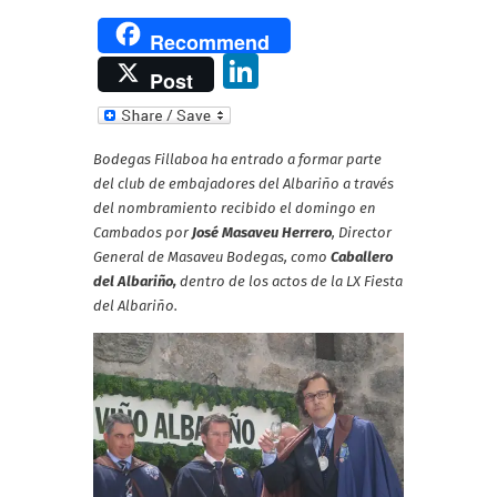
Recommend
Li
Post
n
k
Bodegas Fillaboa ha entrado a formar parte
e
del club de embajadores del Albariño a través
dI
del nombramiento recibido el domingo en
Cambados por
José Masaveu Herrero
, Director
n
General de Masaveu Bodegas, como
Caballero
del Albariño,
dentro de los actos de la LX Fiesta
del Albariño.