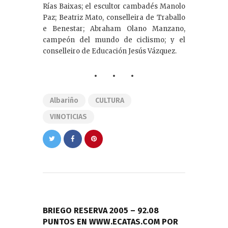
Rías Baixas; el escultor cambadés Manolo
Paz; Beatriz Mato, conselleira de Traballo
e Benestar; Abraham Olano Manzano,
campeón del mundo de ciclismo; y el
conselleiro de Educación Jesús Vázquez.
Albariño
CULTURA
VINOTICIAS
Navegación
de
PREVIOUS POST
entradas
BRIEGO RESERVA 2005 – 92.08
PUNTOS EN WWW.ECATAS.COM POR