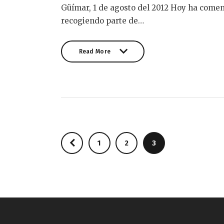
Güímar, 1 de agosto del 2012 Hoy ha come
recogiendo parte de…
Read More
Read More
Paginación
<
PAGE
1
PAGE
2
PAGE
3
de
entradas