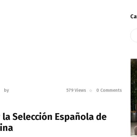
Ca
Ca
by
579
Views
0
Comments
 la Selección Española de
ina