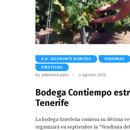
D.O. TACORONTE ACENTEJO
VENDIMIAS
VINOTICIAS
by
administrador
2 agosto 2012
Bodega Contiempo estre
Tenerife
La bodega tinerfeña comieza su décima v
organizará en septiembre la “Vendimia de