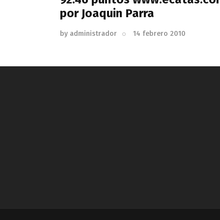
por Joaquin Parra
by
administrador
14 febrero 2010