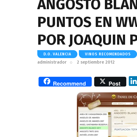
ANGOSTO BLANC
PUNTOS EN W
POR JOAQUIN 
D.O. VALENCIA
VINOS RECOMENDADOS
administrador
2 septiembre 2012
Recommend
Post