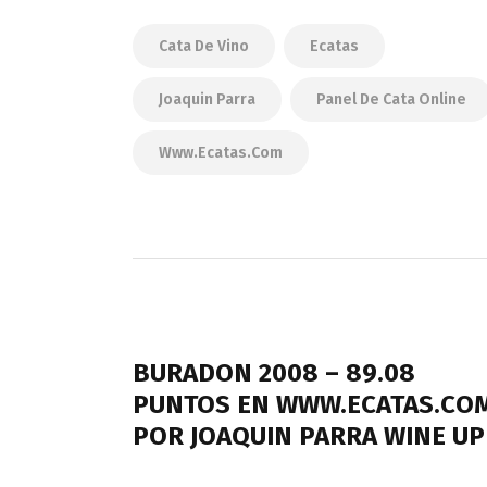
Cata De Vino
Ecatas
Joaquin Parra
Panel De Cata Online
Www.ecatas.com
Navegación
de
PREVIOUS POST
entradas
BURADON 2008 – 89.08
PUNTOS EN WWW.ECATAS.CO
POR JOAQUIN PARRA WINE UP