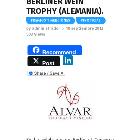
BERLINER WEIN
TROPHY (ALEMANIA).
PREMIOS Y MENCIONES
VINOTICIAS
by
administrador
10 septiembre 2012
503
Views
Recommend
Li
Post
n
k
e
dI
n
Se ha celebrado en Berlín el Concurso