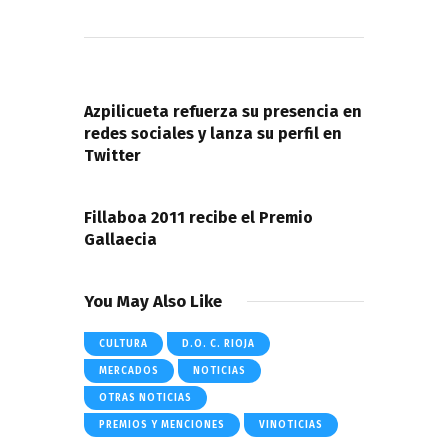
Navegación
de
PREVIOUS POST
entradas
Azpilicueta refuerza su presencia en
redes sociales y lanza su perfil en
Twitter
NEXT POST
Fillaboa 2011 recibe el Premio
Gallaecia
You May Also Like
CULTURA
D.O. C. RIOJA
MERCADOS
NOTICIAS
OTRAS NOTICIAS
PREMIOS Y MENCIONES
VINOTICIAS