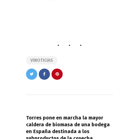
VINOTICIAS
Navegación
de
PREVIOUS POST
entradas
Torres pone en marcha la mayor
caldera de biomasa de una bodega
en España destinada a los
subproductos de la cosecha