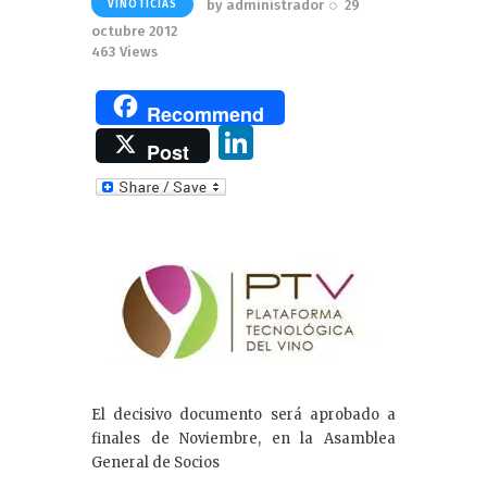
by
administrador
29
VINOTICIAS
octubre 2012
463
Views
Recommend
Li
Post
n
k
e
dI
n
El decisivo documento será aprobado a
finales de Noviembre, en la Asamblea
General de Socios