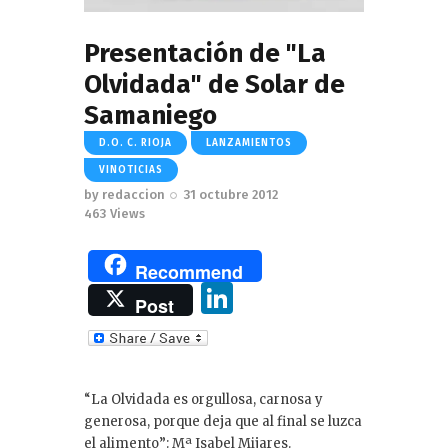
Presentación de "La
Olvidada" de Solar de
Samaniego
D.O. C. RIOJA
LANZAMIENTOS
VINOTICIAS
by
redaccion
31 octubre 2012
463
Views
Recommend
Li
Post
n
k
e
“La Olvidada es orgullosa, carnosa y
dI
generosa, porque deja que al final se luzca
el alimento”: Mª Isabel Mijares.