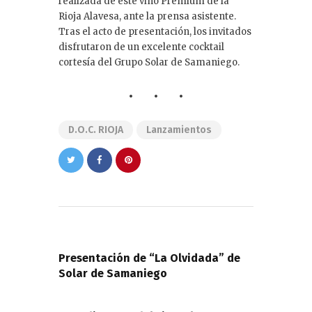
realizada de este vino Premium de la
Rioja Alavesa, ante la prensa asistente.
Tras el acto de presentación, los invitados
disfrutaron de un excelente cocktail
cortesía del Grupo Solar de Samaniego.
D.O.C. RIOJA
Lanzamientos
Navegación
de
PREVIOUS POST
entradas
Presentación de “La Olvidada” de
Solar de Samaniego
NEXT POST