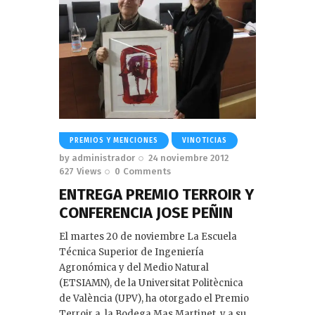
PREMIOS Y MENCIONES
VINOTICIAS
by
administrador
24 noviembre 2012
627
Views
0
Comments
ENTREGA PREMIO TERROIR Y
CONFERENCIA JOSE PEÑIN
El martes 20 de noviembre La Escuela
Técnica Superior de Ingeniería
Agronómica y del Medio Natural
(ETSIAMN), de la Universitat Politècnica
de València (UPV), ha otorgado el Premio
Terroir a la Bodega Mas Martinet, y a su