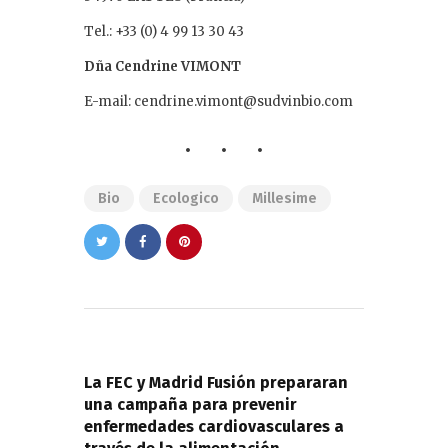
Tel.: +33 (0) 4 99 13 30 43
Dña Cendrine VIMONT
E-mail: cendrine.vimont@sudvinbio.com
Bio
Ecologico
Millesime
Navegación
de
PREVIOUS POST
entradas
La FEC y Madrid Fusión prepararan
una campaña para prevenir
enfermedades cardiovasculares a