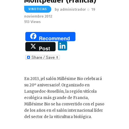
Montpellier (Francia)
by
administrador
19
VINOTICIAS
noviembre 2012
513
Views
Recommend
Li
Post
n
k
e
En 2013, ¡el salón Millésime Bio celebrará
dI
su 20º aniversario!. Organizado en
n
Languedoc-Rosellón, la región vitícola
ecológica más grande de Francia,
Millésime Bio se ha convertido con el paso
de los años en el salón internacional líder
del sector de la viticultura biológica.