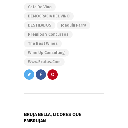
Cata De Vino
DEMOCRACIA DEL VINO
DESTILADOS
Joaquin Parra
Premios Y Concursos
The Best Wines
Wine Up Consulting
Www.ecatas.com
Navegación
de
PREVIOUS POST
entradas
BRUJA BELLA, LICORES QUE
EMBRUJAN