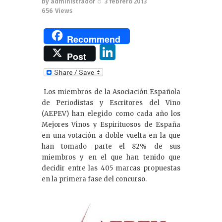
by
administrador
3 febrero 2013
656
Views
Recommend
Li
Post
n
k
Los miembros de la Asociación Española
e
de Periodistas y Escritores del Vino
dI
(AEPEV) han elegido como cada año los
Mejores Vinos y Espirituosos de España
n
en una votación a doble vuelta en la que
han tomado parte el 82% de sus
miembros y en el que han tenido que
decidir entre las 405 marcas propuestas
en la primera fase del concurso.