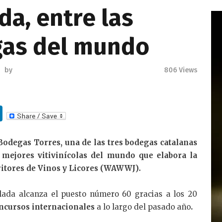
da, entre las
gas del mundo
by
806
Views
Li
n
k
 Bodegas Torres, una de las tres bodegas catalanas
 mejores vitivinícolas del mundo que elabora la
e
ritores de Vinos y Licores (WAWWJ).
dI
n
elada alcanza el puesto número 60 gracias a los 20
ncursos internacionales
a lo largo del pasado año
.