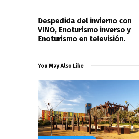
de
PREVIOUS POST
entradas
Despedida del invierno con
VINO, Enoturismo inverso y
Enoturismo en televisión.
You May Also Like