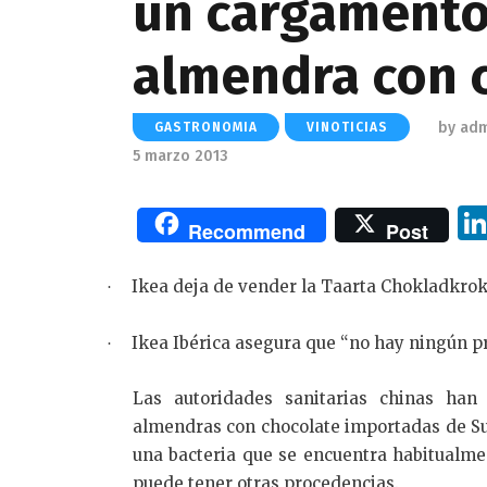
un cargamento
almendra con c
by
adm
GASTRONOMIA
VINOTICIAS
5 marzo 2013
Recommend
Post
Ikea deja de vender la Taarta Chokladkro
·
Ikea Ibérica asegura que “no hay ningún p
·
Las autoridades sanitarias chinas han
almendras con chocolate importadas de Su
una bacteria que se encuentra habitualme
puede tener otras procedencias.