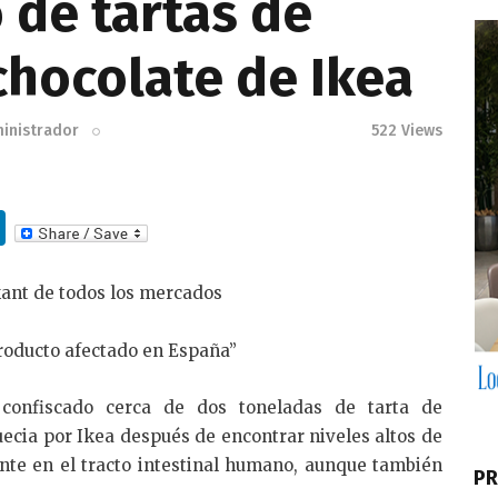
 de tartas de
hocolate de Ikea
inistrador
522
Views
Li
n
k
kant de todos los mercados
e
roducto afectado en España”
dI
n
 confiscado cerca de dos toneladas de tarta de
ecia por Ikea después de encontrar niveles altos de
nte en el tracto intestinal humano, aunque también
PR