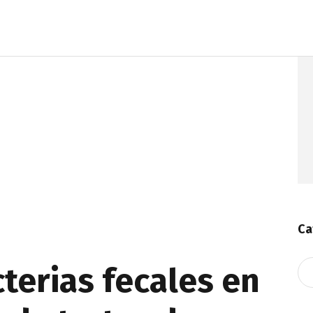
Ca
Ca
cterias fecales en