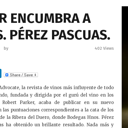
R ENCUMBRA A
. PÉREZ PASCUAS.
by
402
Views
Li
n
dvocate, la revista de vinos más influyente de todo
k
do, fundada y dirigida por el gurú del vino en los
e
 Robert Parker, acaba de publicar en su nuevo
dI
n las puntuaciones correspondientes a la cata de los
n
 de la Ribera del Duero, donde Bodegas Hnos. Pérez
as ha obtenido un brillante resultado. Nada más y