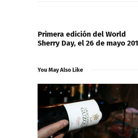
Navegación
de
PREVIOUS POST
entradas
Primera edición del World
Sherry Day, el 26 de mayo 20
You May Also Like