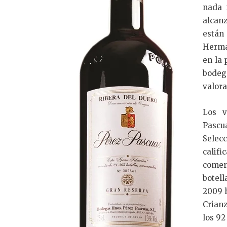
nada 
alcan
están
Herma
en la 
bode
valora
Los v
Pascu
Selec
cali
comer
botel
2009 h
Crian
los 92