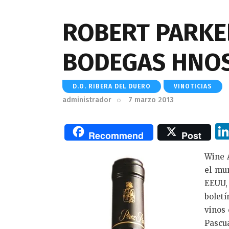
ROBERT PARKE
BODEGAS HNOS
D.O. RIBERA DEL DUERO
VINOTICIAS
administrador
7 marzo 2013
Recommend
Post
Wine A
el mun
EEUU,
boletí
vinos
Pascu