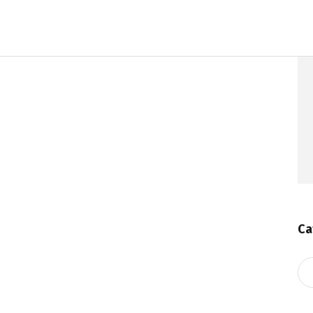
Ca
Ca