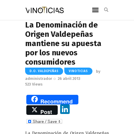
La Denominación de
Origen Valdepeñas
mantiene su apuesta
por los nuevos
consumidores
by
D.O. VALDEPEÑAS
VINOTICIAS
administrador
26 abril 2013
523
Views
Recommend
Li
Post
n
k
La Denominación de Origen Valdepeñas