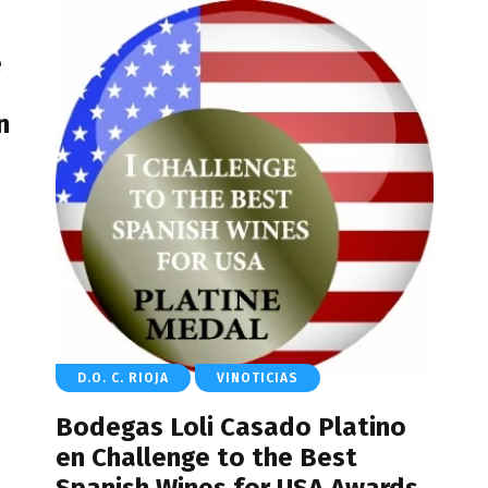
e
n
D.O. C. RIOJA
VINOTICIAS
Bodegas Loli Casado Platino
en Challenge to the Best
Spanish Wines for USA Awards