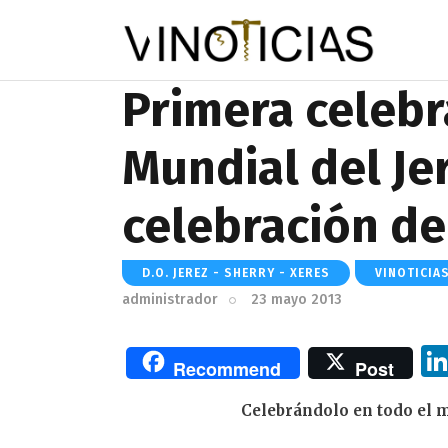
Primera celebr
Mundial del Je
celebración de
D.O. JEREZ - SHERRY - XERES
VINOTICIA
administrador
23 mayo 2013
Recommend
Post
Celebrándolo en todo el m