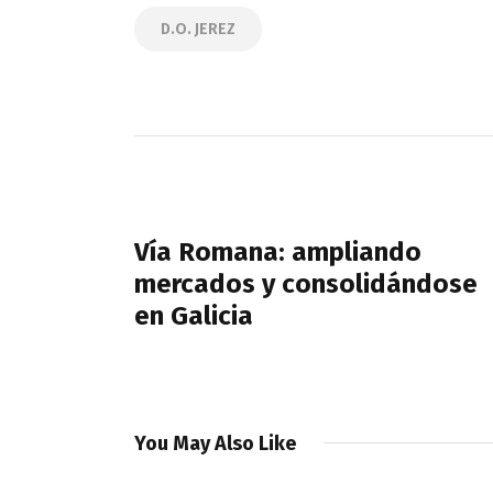
D.O. JEREZ
Navegación
de
PREVIOUS POST
entradas
Vía Romana: ampliando
mercados y consolidándose
en Galicia
You May Also Like