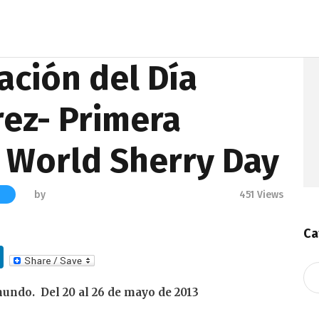
ación del Día
rez- Primera
 World Sherry Day
by
451
Views
S
Ca
Li
Ca
n
undo. Del 20 al 26 de mayo de 2013
k