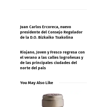
Navegación
de
PREVIOUS POST
entradas
Juan Carlos Ercoreca, nuevo
presidente del Consejo Regulador
de la D.O. Bizkaiko Txakolina
NEXT POST
Riojano, Joven y Fresco regresa con
el verano a las calles logroñesas y
de las principales ciudades del
norte del país
You May Also Like