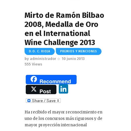
Mirto de Ramón Bilbao
2008, Medalla de Oro
en el International
Wine Challenge 2013
D.O. C. RIOJA
PREMIOS Y MENCIONES
by
administrador
10 junio 2013
555
Views
Recommend
Li
Post
n
k
Ha recibido el mayor reconocimiento en
e
uno de los concursos más rigurosos y de
dI
mayor proyección internacional