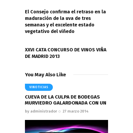
de
PREVIOUS POST
entradas
El Consejo confirma el retraso en la
maduración de la uva de tres
semanas y el excelente estado
vegetativo del viñedo
NEXT POST
XXVI CATA CONCURSO DE VINOS VIÑA
DE MADRID 2013
You May Also Like
VINOTICIAS
CUEVA DE LA CULPA DE BODEGAS
MURVIEDRO GALARDONADA CON UN
by
administrador
27 marzo 2014