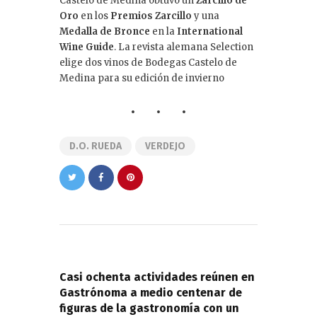
Castelo de Medina obtuvo un
Zarcillo de
Oro
en los
Premios Zarcillo
y una
Medalla de Bronce
en la
International
Wine Guide
. La revista alemana Selection
elige dos vinos de Bodegas Castelo de
Medina para su edición de invierno
D.O. RUEDA
VERDEJO
Navegación
de
PREVIOUS POST
entradas
Casi ochenta actividades reúnen en
Gastrónoma a medio centenar de
figuras de la gastronomía con un