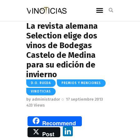
La revista alemana
Selection elige dos
vinos de Bodegas
Castelo de Medina
para su edición de
invierno
D.O. RUEDA
PREMIOS Y MENCIONES
VINOTICIAS
by
administrador
17 septiembre 2013
433
Views
Recommend
Li
Post