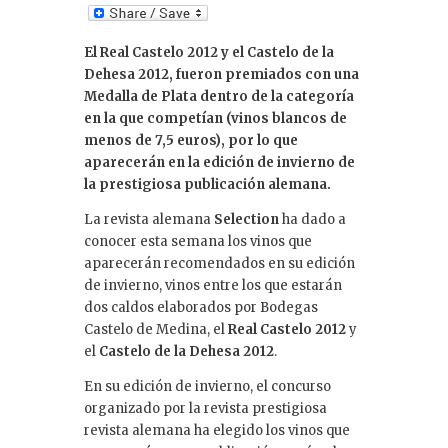
n
k
El Real Castelo 2012 y el Castelo de la
e
Dehesa 2012, fueron premiados con una
dI
Medalla de Plata dentro de la categoría
en la que competían (vinos blancos de
n
menos de 7,5 euros), por lo que
aparecerán en la edición de invierno de
la prestigiosa publicación alemana.
La revista alemana
Selection
ha dado a
conocer esta semana los vinos que
aparecerán recomendados en su edición
de invierno, vinos entre los que estarán
dos caldos elaborados por Bodegas
Castelo de Medina, el
Real Castelo 2012
y
el
Castelo de la Dehesa 2012
.
En su edición de invierno, el concurso
organizado por la revista prestigiosa
revista alemana ha elegido los vinos que