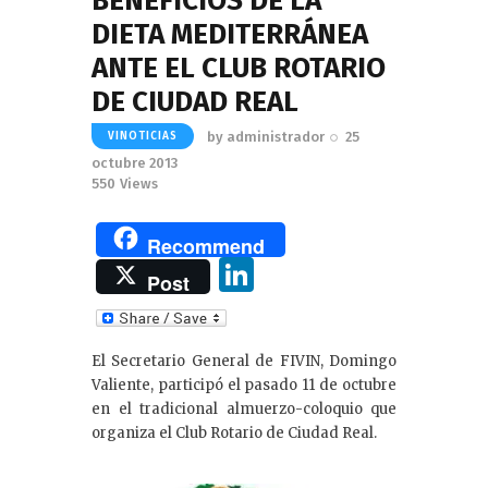
BENEFICIOS DE LA
DIETA MEDITERRÁNEA
ANTE EL CLUB ROTARIO
DE CIUDAD REAL
by
administrador
25
VINOTICIAS
octubre 2013
550
Views
Recommend
Li
Post
n
k
El Secretario General de FIVIN, Domingo
e
Valiente, participó el pasado 11 de octubre
dI
en el tradicional almuerzo-coloquio que
organiza el Club Rotario de Ciudad Real.
n