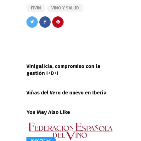
FIVIN
VINO Y SALUD
Navegación
de
PREVIOUS POST
entradas
Vinigalicia, compromiso con la
gestión I+D+I
NEXT POST
Viñas del Vero de nuevo en Iberia
You May Also Like