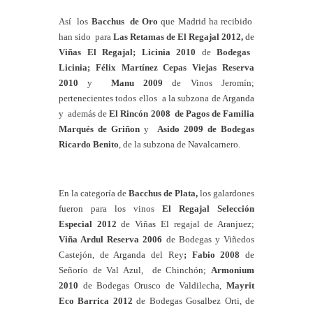
Así los
Bacchus de Oro
que Madrid ha recibido
han sido
para
Las Retamas de El Regajal 2012,
de
Viñas El Regajal; Licinia 2010
de
Bodegas
Licinia; Félix Martínez Cepas Viejas Reserva
2010
y
Manu 2009
de Vinos Jeromín;
pertenecientes todos ellos a la subzona de Arganda
y además de
El Rincón 2008 de Pagos de Familia
Marqués de Griñon
y
Asido 2009 de Bodegas
Ricardo Benito
, de la subzona de Navalcarnero.
En la categoría de
Bacchus de Plata,
los galardones
fueron para los vinos
El Regajal Selección
Especial 2012
de Viñas El regajal de Aranjuez;
Viña Ardul Reserva 2006
de Bodegas y Viñedos
Castejón, de Arganda del Rey
; Fabio 2008
de
Señorío de Val Azul, de Chinchón;
Armonium
2010
de Bodegas Orusco de Valdilecha,
Mayrit
Eco Barrica 2012
de Bodegas Gosalbez Orti, de