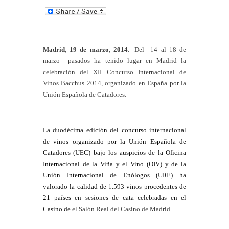
n
k
e
Madrid, 19 de marzo, 2014
.- Del 14 al 18 de
dI
marzo pasados ha tenido lugar en Madrid la
n
celebración del XII Concurso Internacional de
Vinos Bacchus 2014, organizado en España por la
Unión Española de Catadores.
La duodécima edición del concurso internacional
de vinos organizado por la Unión Española de
Catadores (UEC) bajo los auspicios de la Oficina
Internacional de la Viña y el Vino (OIV) y de la
Unión Internacional de Enólogos (UIŒ) ha
valorado la calidad de 1.593 vinos procedentes de
21 países en sesiones de cata celebradas en el
Casino de
el Salón Real del Casino de Madrid.