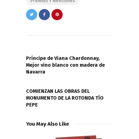
Premios Y Menciones
Navegación
de
PREVIOUS POST
entradas
Príncipe de Viana Chardonnay,
Mejor vino blanco con madera de
Navarra
NEXT POST
COMIENZAN LAS OBRAS DEL
MONUMENTO DE LA ROTONDA TÍO
PEPE
You May Also Like