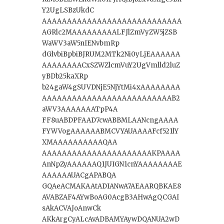
Y2UgLSBzUkdC
AAAAAAAAAAAAAAAAAAAAAAAAAAAA
AGRlc2MAAAAAAAAALFJlZmVyZW5jZSB
WaWV3aW5nIENvbmRp
dGlvbiBpbiBJRUM2MTk2Ni0yLjEAAAAAA
AAAAAAAACxSZWZlcmVuY2UgVmlld2luZ
yBDb25kaXRp
b24gaW4gSUVDNjE5NjYtMi4xAAAAAAAA
AAAAAAAAAAAAAAAAAAAAAAAAAAB2
aWV3AAAAAAATpP4A
FF8uABDPFAAD7cwABBMLAANcngAAAA
FYWVogAAAAAABMCVYAUAAAAFcf521lY
XMAAAAAAAAAAQAA
AAAAAAAAAAAAAAAAAAAAAAKPAAAA
AnNpZyAAAAAAQ1JUIGN1cnYAAAAAAAAE
AAAAAAUACgAPABQA
GQAeACMAKAAtADIANwA7AEAARQBKAE8
AVABZAF4AYwBoAG0AcgB3AHwAgQCGAI
sAkACVAJoAnwCk
AKkArgCyALcAvADBAMYAywDQANUA2wD