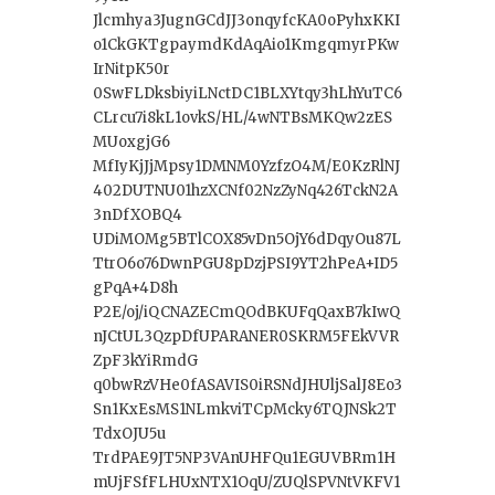
Jlcmhya3JugnGCdJJ3onqyfcKA0oPyhxKKI
o1CkGKTgpaymdKdAqAio1KmgqmyrPKw
IrNitpK50r
0SwFLDksbiyiLNctDC1BLXYtqy3hLhYuTC6
CLrcu7i8kL1ovkS/HL/4wNTBsMKQw2zES
MUoxgjG6
MfIyKjJjMpsy1DMNM0YzfzO4M/E0KzRlNJ
402DUTNU01hzXCNf02NzZyNq426TckN2A
3nDfXOBQ4
UDiMOMg5BTlCOX85vDn5OjY6dDqyOu87L
TtrO6o76DwnPGU8pDzjPSI9YT2hPeA+ID5
gPqA+4D8h
P2E/oj/iQCNAZECmQOdBKUFqQaxB7kIwQ
nJCtUL3QzpDfUPARANER0SKRM5FEkVVR
ZpF3kYiRmdG
q0bwRzVHe0fASAVIS0iRSNdJHUljSalJ8Eo3
Sn1KxEsMS1NLmkviTCpMcky6TQJNSk2T
TdxOJU5u
TrdPAE9JT5NP3VAnUHFQu1EGUVBRm1H
mUjFSfFLHUxNTX1OqU/ZUQlSPVNtVKFV1