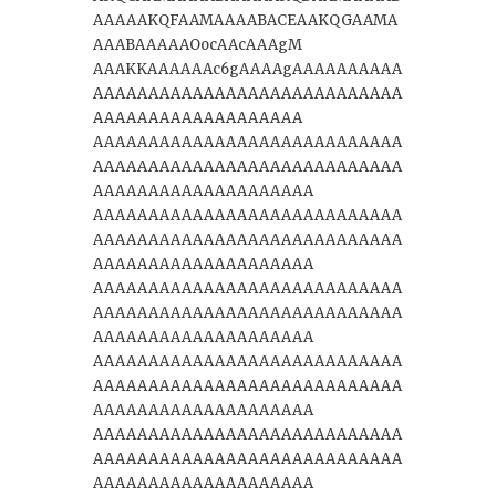
AAAAAKQFAAMAAAABACEAAKQGAAMA
AAABAAAAAOocAAcAAAgM
AAAKKAAAAAAc6gAAAAgAAAAAAAAAA
AAAAAAAAAAAAAAAAAAAAAAAAAAAA
AAAAAAAAAAAAAAAAAAA
AAAAAAAAAAAAAAAAAAAAAAAAAAAA
AAAAAAAAAAAAAAAAAAAAAAAAAAAA
AAAAAAAAAAAAAAAAAAAA
AAAAAAAAAAAAAAAAAAAAAAAAAAAA
AAAAAAAAAAAAAAAAAAAAAAAAAAAA
AAAAAAAAAAAAAAAAAAAA
AAAAAAAAAAAAAAAAAAAAAAAAAAAA
AAAAAAAAAAAAAAAAAAAAAAAAAAAA
AAAAAAAAAAAAAAAAAAAA
AAAAAAAAAAAAAAAAAAAAAAAAAAAA
AAAAAAAAAAAAAAAAAAAAAAAAAAAA
AAAAAAAAAAAAAAAAAAAA
AAAAAAAAAAAAAAAAAAAAAAAAAAAA
AAAAAAAAAAAAAAAAAAAAAAAAAAAA
AAAAAAAAAAAAAAAAAAAA