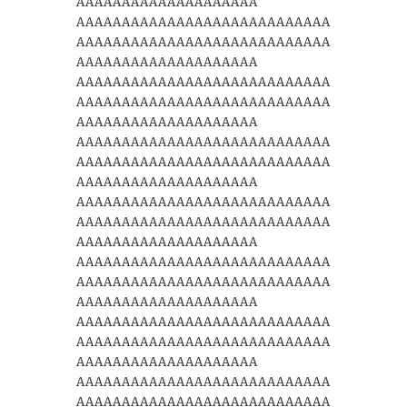
AAAAAAAAAAAAAAAAAAAA
AAAAAAAAAAAAAAAAAAAAAAAAAAAA
AAAAAAAAAAAAAAAAAAAAAAAAAAAA
AAAAAAAAAAAAAAAAAAAA
AAAAAAAAAAAAAAAAAAAAAAAAAAAA
AAAAAAAAAAAAAAAAAAAAAAAAAAAA
AAAAAAAAAAAAAAAAAAAA
AAAAAAAAAAAAAAAAAAAAAAAAAAAA
AAAAAAAAAAAAAAAAAAAAAAAAAAAA
AAAAAAAAAAAAAAAAAAAA
AAAAAAAAAAAAAAAAAAAAAAAAAAAA
AAAAAAAAAAAAAAAAAAAAAAAAAAAA
AAAAAAAAAAAAAAAAAAAA
AAAAAAAAAAAAAAAAAAAAAAAAAAAA
AAAAAAAAAAAAAAAAAAAAAAAAAAAA
AAAAAAAAAAAAAAAAAAAA
AAAAAAAAAAAAAAAAAAAAAAAAAAAA
AAAAAAAAAAAAAAAAAAAAAAAAAAAA
AAAAAAAAAAAAAAAAAAAA
AAAAAAAAAAAAAAAAAAAAAAAAAAAA
AAAAAAAAAAAAAAAAAAAAAAAAAAAA