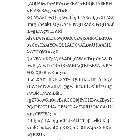
gAOUA6wDwAPYA+wEBAQcBDQETARkBH
wElASsBMgE4AT4B
RQFMAVIBWQFgAWcBbgF1AXwBgwGLAZI
BmgGhAakBsQG5AcEByQHRAdkB4QHpAf
IB+gIDAgwCFAId
AiYCLwI4AkECSwJUAl0CZwJxAnoChAKOA
pgCogKsArYCwQLLAtUC4ALrAvUDAAML
AxYDIQMtAzgD
QwNPA1oDZgNyA34DigOWA6IDrgO6A8cD
0wPgA+wD+QQGBBMEIAQtBDsESARVBG
MEcQR+BIwEmgSo
BLYExATTBOEE8AT+BQ0FHAUrBToFSQV
YBWcFdwWGBZYFpgW1BcUF1QXlBfYGBg
YWBicGNwZIBlkG
agZ7BowGnQavBsAG0QbjBvUHBwcZBysH
PQdPB2EHdAeGB5kHrAe/B9IH5Qf4CAsIH
wgyCEYIWghu
CIIIlgiqCL4I0gjnCPsJEAklCToJTwlkCXkJj
wmkCboJzwnlCfsKEQonCj0KVApqCoEKm
AquCsUK