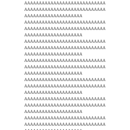
AAAAAAAAAAAAAAAAAAAAAAAAAAAA
AAAAAAAAAAAAAAAAAAAAAAAAAAAA
AAAAAAAAAAAAAAAAAAAA
AAAAAAAAAAAAAAAAAAAAAAAAAAAA
AAAAAAAAAAAAAAAAAAAAAAAAAAAA
AAAAAAAAAAAAAAAAAAAA
AAAAAAAAAAAAAAAAAAAAAAAAAAAA
AAAAAAAAAAAAAAAAAAAAAAAAAAAA
AAAAAAAAAAAAAAAAAAAA
AAAAAAAAAAAAAAAAAAAAAAAAAAAA
AAAAAAAAAAAAAAAAAAAAAAAAAAAA
AAAAAAAAAAAAAAAAAAAA
AAAAAAAAAAAAAAAAAAAAAAAAAAAA
AAAAAAAAAAAAAAAAAAAAAAAAAAAA
AAAAAAAAAAAAAAAAAAAA
AAAAAAAAAAAAAAAAAAAAAAAAAAAA
AAAAAAAAAAAAAAAAAAAAAAAAAAAA
AAAAAAAAAAAAAAAAAAAA
AAAAAAAAAAAAAAAAAAAAAAAAAAAA
AAAAAAAAAAAAAAAAAAAAAAAAAAAA