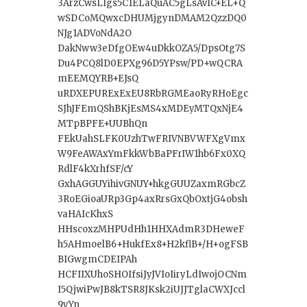
3ArzCwsLIgs5C1ELaQuAC5gLsAvIC+EL+Q
wSDCoMQwxcDHUMjgynDMAM2QzzDQ0
NJg1ADVoNdA2O
DakNww3eDfgOEw4uDkkOZA5/DpsOtg7S
Du4PCQ8lD0EPXg96D5YPsw/PD+wQCRA
mEEMQYRB+EJsQ
uRDXEPURExExEU8RbRGMEaoRyRHoEgc
SJhJFEmQShBKjEsMS4xMDEyMTQxNjE4
MTpBPFE+UUBhQn
FEkUahSLFK0UzhTwFRIVNBVWFXgVmx
W9FeAWAxYmFkkWbBaPFrIW1hb6Fx0XQ
RdlF4kXrhfSF/cY
GxhAGGUYihivGNUY+hkgGUUZaxmRGbcZ
3RoEGioaURp3Gp4axRrsGxQbOxtjG4obsh
vaHAIcKhxS
HHscoxzMHPUdHh1HHXAdmR3DHeweF
h5AHmoelB6+HukfEx8+H2kflB+/H+ogFSB
BIGwgmCDEIPAh
HCFIIXUhoSHOIfsiJyJVIoIiryLdIwojOCNm
I5QjwiPwJB8kTSR8JKsk2iUJJTglaCWXJccl
9yYn