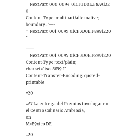
n
=_NextPart_000_0094_01CF3D0E.F8A9122
0
Content-Type: multipart/alternative;
boundary=”—-
=_NextPart_001_0095_01CF3D0E.F8A91220
″
——
=_NextPart_001_0095_01CF3D0E.F8A91220
Content-Type: text/plain;
charset=”iso-8859-1″
Content-Transfer-Encoding: quoted-
printable
=20
=A7 La entrega del Premios tuvo lugar en
el Centro Culinario Ambrosia, =
en
M=E9xico DF.
=20