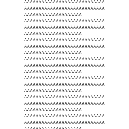
AAAAAAAAAAAAAAAAAAAAAAAAAAAA
AAAAAAAAAAAAAAAAAAAAAAAAAAAA
AAAAAAAAAAAAAAAAAAAA
AAAAAAAAAAAAAAAAAAAAAAAAAAAA
AAAAAAAAAAAAAAAAAAAAAAAAAAAA
AAAAAAAAAAAAAAAAAAAA
AAAAAAAAAAAAAAAAAAAAAAAAAAAA
AAAAAAAAAAAAAAAAAAAAAAAAAAAA
AAAAAAAAAAAAAAAAAAAA
AAAAAAAAAAAAAAAAAAAAAAAAAAAA
AAAAAAAAAAAAAAAAAAAAAAAAAAAA
AAAAAAAAAAAAAAAAAAAA
AAAAAAAAAAAAAAAAAAAAAAAAAAAA
AAAAAAAAAAAAAAAAAAAAAAAAAAAA
AAAAAAAAAAAAAAAAAAAA
AAAAAAAAAAAAAAAAAAAAAAAAAAAA
AAAAAAAAAAAAAAAAAAAAAAAAAAAA
AAAAAAAAAAAAAAAAAAAA
AAAAAAAAAAAAAAAAAAAAAAAAAAAA
AAAAAAAAAAAAAAAAAAAAAAAAAAAA
AAAAAAAAAAAAAAAAAAAA