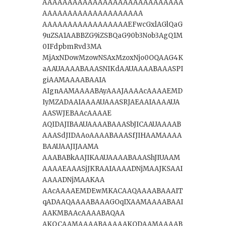
AAAAAAAAAAAAAAAAAAAAAAAAAAAA
AAAAAAAAAAAAAAAAAAAA
AAAAAAAAAAAAAAAAAEFwcGxlAGlQaG
9uZSA1AABBZG9iZSBQaG90b3Nob3AgQ1M
0IFdpbmRvd3MA
MjAxNDowMzowNSAxMzoxNjo0OQAAG4K
aAAUAAAABAAASNIKdAAUAAAABAAASPI
giAAMAAAABAAIA
AIgnAAMAAAABAyAAAJAAAAcAAAAEMD
IyMZADAAIAAAAUAAASRJAEAAIAAAAUA
AASWJEBAAcAAAAE
AQIDAJIBAAUAAAABAAASbJICAAUAAAAB
AAASdJIDAAoAAAABAAASfJIHAAMAAAA
BAAUAAJIJAAMA
AAABABkAAJIKAAUAAAABAAAShJIUAAM
AAAAEAAASjJKRAAIAAAADNjMAAJKSAAI
AAAADNjMAAKAA
AAcAAAAEMDEwMKACAAQAAAABAAAIT
qADAAQAAAABAAAGOqIXAAMAAAABAAI
AAKMBAAcAAAABAQAA
AKQCAAMAAAABAAAAAKQDAAMAAAAB