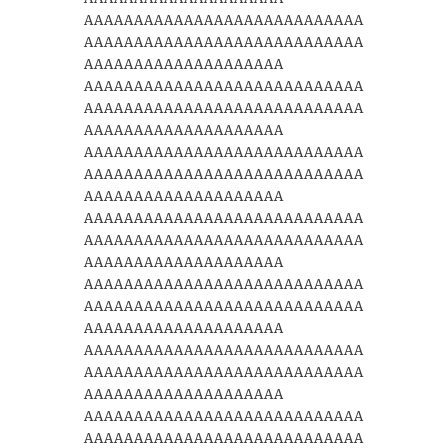
AAAAAAAAAAAAAAAAAAAAAAAAAAAA
AAAAAAAAAAAAAAAAAAAAAAAAAAAA
AAAAAAAAAAAAAAAAAAAA
AAAAAAAAAAAAAAAAAAAAAAAAAAAA
AAAAAAAAAAAAAAAAAAAAAAAAAAAA
AAAAAAAAAAAAAAAAAAAA
AAAAAAAAAAAAAAAAAAAAAAAAAAAA
AAAAAAAAAAAAAAAAAAAAAAAAAAAA
AAAAAAAAAAAAAAAAAAAA
AAAAAAAAAAAAAAAAAAAAAAAAAAAA
AAAAAAAAAAAAAAAAAAAAAAAAAAAA
AAAAAAAAAAAAAAAAAAAA
AAAAAAAAAAAAAAAAAAAAAAAAAAAA
AAAAAAAAAAAAAAAAAAAAAAAAAAAA
AAAAAAAAAAAAAAAAAAAA
AAAAAAAAAAAAAAAAAAAAAAAAAAAA
AAAAAAAAAAAAAAAAAAAAAAAAAAAA
AAAAAAAAAAAAAAAAAAAA
AAAAAAAAAAAAAAAAAAAAAAAAAAAA
AAAAAAAAAAAAAAAAAAAAAAAAAAAA