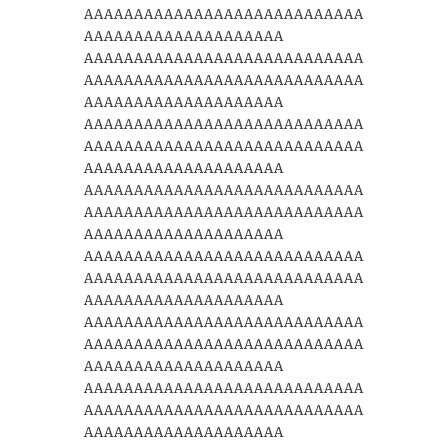
AAAAAAAAAAAAAAAAAAAAAAAAAAAA
AAAAAAAAAAAAAAAAAAAA
AAAAAAAAAAAAAAAAAAAAAAAAAAAA
AAAAAAAAAAAAAAAAAAAAAAAAAAAA
AAAAAAAAAAAAAAAAAAAA
AAAAAAAAAAAAAAAAAAAAAAAAAAAA
AAAAAAAAAAAAAAAAAAAAAAAAAAAA
AAAAAAAAAAAAAAAAAAAA
AAAAAAAAAAAAAAAAAAAAAAAAAAAA
AAAAAAAAAAAAAAAAAAAAAAAAAAAA
AAAAAAAAAAAAAAAAAAAA
AAAAAAAAAAAAAAAAAAAAAAAAAAAA
AAAAAAAAAAAAAAAAAAAAAAAAAAAA
AAAAAAAAAAAAAAAAAAAA
AAAAAAAAAAAAAAAAAAAAAAAAAAAA
AAAAAAAAAAAAAAAAAAAAAAAAAAAA
AAAAAAAAAAAAAAAAAAAA
AAAAAAAAAAAAAAAAAAAAAAAAAAAA
AAAAAAAAAAAAAAAAAAAAAAAAAAAA
AAAAAAAAAAAAAAAAAAAA