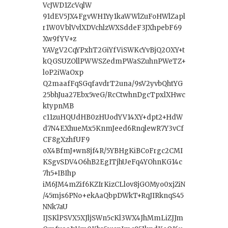
VcJWD1ZcVqlW
91dEV5JX4FgvWH1Yy1kaWWlZuFoHWlZapl
r1W0VblVvlXDVchlzWXSddeF3JXhpebF69
Xw9fYV+z
YAVgV2CqYPxhT2GiYfViSWKcYvBjQ2OXY+t
kQGSUZOllPWWSZedmPWaSZuhnPWeTZ+
loP2iWaOxp
Q2maafFqSGqfavdrT2una/9sV2yvbQhtYG
25bhJua27Ebx5veG/RcCtwhnDgcTpxlXHwc
ktypnMB
c11zuHQUdHB0zHUodYV14XY+dpt2+HdW
d7N4EXhueMx5KnmJeed6RnqlewR7Y3vCf
CF8gXzhfUF9
oX4BfmJ+wn8jf4R/5YBHgKiBCoFrgc2CMI
KSgvSDV4O6hB2EgITjhUeFq4YOhnKG14c
7h5+IBIhp
iM6JM4mZif6KZIrKizCLlov8jGOMyo0xjZiN
/45mjs6PNo+ekAaQbpDWkT+RqJIRknqS45
NNk7aU
IJSKlPSVX5XJljSWn5cKl3WX4JhMmLiZJJm