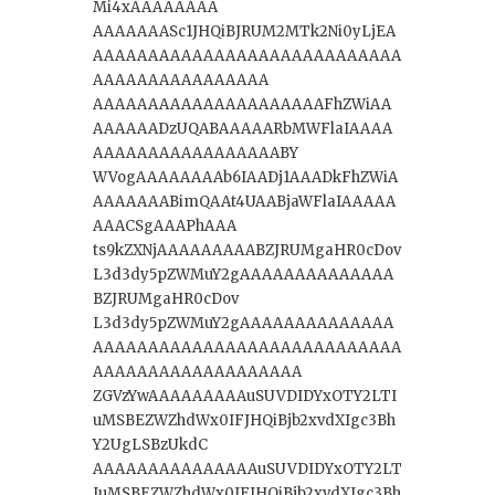
Mi4xAAAAAAAA
AAAAAAASc1JHQiBJRUM2MTk2Ni0yLjEA
AAAAAAAAAAAAAAAAAAAAAAAAAAAA
AAAAAAAAAAAAAAAA
AAAAAAAAAAAAAAAAAAAAAFhZWiAA
AAAAAADzUQABAAAAARbMWFlaIAAAA
AAAAAAAAAAAAAAAAABY
WVogAAAAAAAAb6IAADj1AAADkFhZWiA
AAAAAAABimQAAt4UAABjaWFlaIAAAAA
AAACSgAAAPhAAA
ts9kZXNjAAAAAAAAABZJRUMgaHR0cDov
L3d3dy5pZWMuY2gAAAAAAAAAAAAAA
BZJRUMgaHR0cDov
L3d3dy5pZWMuY2gAAAAAAAAAAAAAA
AAAAAAAAAAAAAAAAAAAAAAAAAAAA
AAAAAAAAAAAAAAAAAAA
ZGVzYwAAAAAAAAAuSUVDIDYxOTY2LTI
uMSBEZWZhdWx0IFJHQiBjb2xvdXIgc3Bh
Y2UgLSBzUkdC
AAAAAAAAAAAAAAAuSUVDIDYxOTY2LT
IuMSBEZWZhdWx0IFJHQiBjb2xvdXIgc3Bh