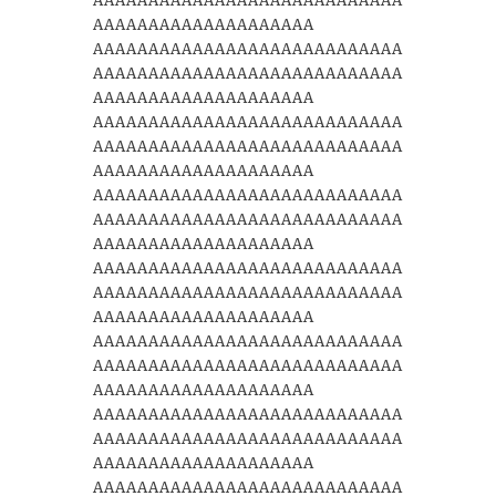
AAAAAAAAAAAAAAAAAAAAAAAAAAAA
AAAAAAAAAAAAAAAAAAAA
AAAAAAAAAAAAAAAAAAAAAAAAAAAA
AAAAAAAAAAAAAAAAAAAAAAAAAAAA
AAAAAAAAAAAAAAAAAAAA
AAAAAAAAAAAAAAAAAAAAAAAAAAAA
AAAAAAAAAAAAAAAAAAAAAAAAAAAA
AAAAAAAAAAAAAAAAAAAA
AAAAAAAAAAAAAAAAAAAAAAAAAAAA
AAAAAAAAAAAAAAAAAAAAAAAAAAAA
AAAAAAAAAAAAAAAAAAAA
AAAAAAAAAAAAAAAAAAAAAAAAAAAA
AAAAAAAAAAAAAAAAAAAAAAAAAAAA
AAAAAAAAAAAAAAAAAAAA
AAAAAAAAAAAAAAAAAAAAAAAAAAAA
AAAAAAAAAAAAAAAAAAAAAAAAAAAA
AAAAAAAAAAAAAAAAAAAA
AAAAAAAAAAAAAAAAAAAAAAAAAAAA
AAAAAAAAAAAAAAAAAAAAAAAAAAAA
AAAAAAAAAAAAAAAAAAAA
AAAAAAAAAAAAAAAAAAAAAAAAAAAA