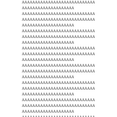
AAAAAAAAAAAAAAAAAAAAAAAAAAAA
AAAAAAAAAAAAAAAAAAAA
AAAAAAAAAAAAAAAAAAAAAAAAAAAA
AAAAAAAAAAAAAAAAAAAAAAAAAAAA
AAAAAAAAAAAAAAAAAAAA
AAAAAAAAAAAAAAAAAAAAAAAAAAAA
AAAAAAAAAAAAAAAAAAAAAAAAAAAA
AAAAAAAAAAAAAAAAAAAA
AAAAAAAAAAAAAAAAAAAAAAAAAAAA
AAAAAAAAAAAAAAAAAAAAAAAAAAAA
AAAAAAAAAAAAAAAAAAAA
AAAAAAAAAAAAAAAAAAAAAAAAAAAA
AAAAAAAAAAAAAAAAAAAAAAAAAAAA
AAAAAAAAAAAAAAAAAAAA
AAAAAAAAAAAAAAAAAAAAAAAAAAAA
AAAAAAAAAAAAAAAAAAAAAAAAAAAA
AAAAAAAAAAAAAAAAAAAA
AAAAAAAAAAAAAAAAAAAAAAAAAAAA
AAAAAAAAAAAAAAAAAAAAAAAAAAAA
AAAAAAAAAAAAAAAAAAAA