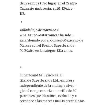
del Premios tuvo lugar en el Centro
Culinario Ambrosia, en M=E9xico =
DF.
=
Valladolid, 5 de marzo de =
2014
.
Grupo Matarromera ha sido =
galardonado por el Consejo Mexicano de
Marcas con el Premio Superbrands =
M=E9xico en la categor=EDa vinos.
=
Superbrand M=E9xico es la =
filial de Superbrands Ltd., empresa
independiente de branding a nivel =
global con presencia en m=E1s de 80
pa=EDses que identifica, eval=FAa y =
reconoce a las marcas m=E1s prestigiosas