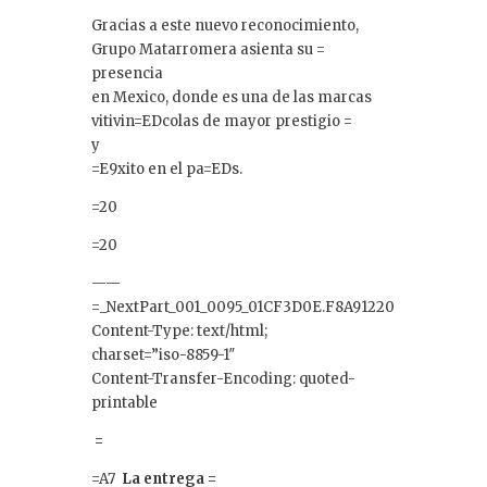
Gracias a este nuevo reconocimiento,
Grupo Matarromera asienta su =
presencia
en Mexico, donde es una de las marcas
vitivin=EDcolas de mayor prestigio =
y
=E9xito en el pa=EDs.
=20
=20
——
=_NextPart_001_0095_01CF3D0E.F8A91220
Content-Type: text/html;
charset=”iso-8859-1″
Content-Transfer-Encoding: quoted-
printable
=
=A7
La entrega =