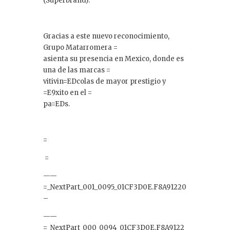
(Superbrand).
Gracias a este nuevo reconocimiento,
Grupo Matarromera =
asienta su presencia en Mexico, donde es
una de las marcas =
vitivin=EDcolas de mayor prestigio y
=E9xito en el =
pa=EDs.
=
=
——
=_NextPart_001_0095_01CF3D0E.F8A91220
–
——
=_NextPart_000_0094_01CF3D0E.F8A9122