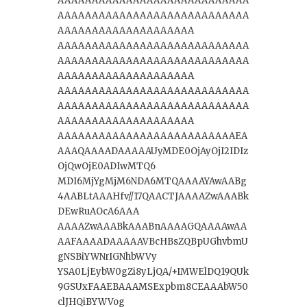
AAAAAAAAAAAAAAAAAAAAAAAAAAAA
AAAAAAAAAAAAAAAAAAAAAAAAAAAA
AAAAAAAAAAAAAAAAAAAA
AAAAAAAAAAAAAAAAAAAAAAAAAAAA
AAAAAAAAAAAAAAAAAAAAAAAAAAAA
AAAAAAAAAAAAAAAAAAAA
AAAAAAAAAAAAAAAAAAAAAAAAAAAA
AAAAAAAAAAAAAAAAAAAAAAAAAAAA
AAAAAAAAAAAAAAAAAAAA
AAAAAAAAAAAAAAAAAAAAAAAAAAEA
AAAQAAAADAAAAAUyMDE0OjAyOjI2IDIz
OjQwOjE0ADIwMTQ6
MDI6MjYgMjM6NDA6MTQAAAAYAwAABg
4AABLtAAAHfv//17QAACTJAAAAZwAAABk
DEwRuAOcA6AAA
AAAAZwAAABkAAABnAAAAGQAAAAwAA
AAFAAAADAAAAAVBcHBsZQBpUGhvbmU
gNSBiYWNrIGNhbWVy
YSA0LjEybW0gZi8yLjQA/+IMWElDQ19QUk
9GSUxFAAEBAAAMSExpbm8CEAAAbW50
clJHQiBYWVog