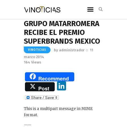
GRUPO MATARROMERA
RECIBE EL PREMIO
SUPERBRANDS MEXICO
by
administrador
11
VINOTICIAS
marzo 2014
164
Views
Recommend
Li
Post
n
k
This is a multipart message in MIME
e
format.
dI
——