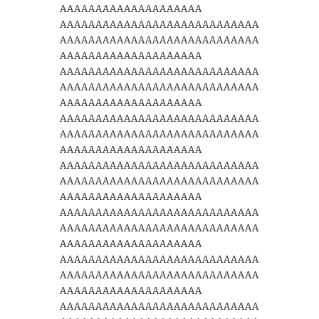
AAAAAAAAAAAAAAAAAAAA
AAAAAAAAAAAAAAAAAAAAAAAAAAAA
AAAAAAAAAAAAAAAAAAAAAAAAAAAA
AAAAAAAAAAAAAAAAAAAA
AAAAAAAAAAAAAAAAAAAAAAAAAAAA
AAAAAAAAAAAAAAAAAAAAAAAAAAAA
AAAAAAAAAAAAAAAAAAAA
AAAAAAAAAAAAAAAAAAAAAAAAAAAA
AAAAAAAAAAAAAAAAAAAAAAAAAAAA
AAAAAAAAAAAAAAAAAAAA
AAAAAAAAAAAAAAAAAAAAAAAAAAAA
AAAAAAAAAAAAAAAAAAAAAAAAAAAA
AAAAAAAAAAAAAAAAAAAA
AAAAAAAAAAAAAAAAAAAAAAAAAAAA
AAAAAAAAAAAAAAAAAAAAAAAAAAAA
AAAAAAAAAAAAAAAAAAAA
AAAAAAAAAAAAAAAAAAAAAAAAAAAA
AAAAAAAAAAAAAAAAAAAAAAAAAAAA
AAAAAAAAAAAAAAAAAAAA
AAAAAAAAAAAAAAAAAAAAAAAAAAAA