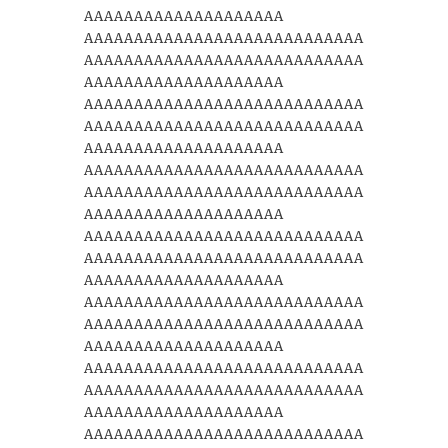
AAAAAAAAAAAAAAAAAAAA
AAAAAAAAAAAAAAAAAAAAAAAAAAAA
AAAAAAAAAAAAAAAAAAAAAAAAAAAA
AAAAAAAAAAAAAAAAAAAA
AAAAAAAAAAAAAAAAAAAAAAAAAAAA
AAAAAAAAAAAAAAAAAAAAAAAAAAAA
AAAAAAAAAAAAAAAAAAAA
AAAAAAAAAAAAAAAAAAAAAAAAAAAA
AAAAAAAAAAAAAAAAAAAAAAAAAAAA
AAAAAAAAAAAAAAAAAAAA
AAAAAAAAAAAAAAAAAAAAAAAAAAAA
AAAAAAAAAAAAAAAAAAAAAAAAAAAA
AAAAAAAAAAAAAAAAAAAA
AAAAAAAAAAAAAAAAAAAAAAAAAAAA
AAAAAAAAAAAAAAAAAAAAAAAAAAAA
AAAAAAAAAAAAAAAAAAAA
AAAAAAAAAAAAAAAAAAAAAAAAAAAA
AAAAAAAAAAAAAAAAAAAAAAAAAAAA
AAAAAAAAAAAAAAAAAAAA
AAAAAAAAAAAAAAAAAAAAAAAAAAAA