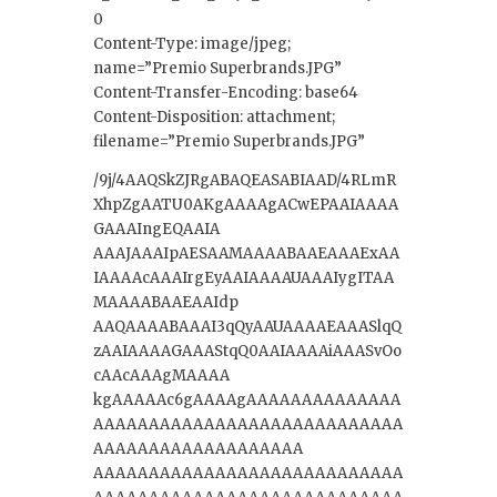
0
Content-Type: image/jpeg;
name=”Premio Superbrands.JPG”
Content-Transfer-Encoding: base64
Content-Disposition: attachment;
filename=”Premio Superbrands.JPG”
/9j/4AAQSkZJRgABAQEASABIAAD/4RLmR
XhpZgAATU0AKgAAAAgACwEPAAIAAAA
GAAAIngEQAAIA
AAAJAAAIpAESAAMAAAABAAEAAAExAA
IAAAAcAAAIrgEyAAIAAAAUAAAIygITAA
MAAAABAAEAAIdp
AAQAAAABAAAI3qQyAAUAAAAEAAASlqQ
zAAIAAAAGAAAStqQ0AAIAAAAiAAASvOo
cAAcAAAgMAAAA
kgAAAAAc6gAAAAgAAAAAAAAAAAAAA
AAAAAAAAAAAAAAAAAAAAAAAAAAAA
AAAAAAAAAAAAAAAAAAA
AAAAAAAAAAAAAAAAAAAAAAAAAAAA