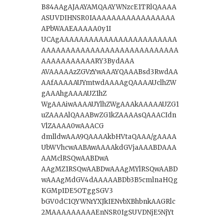
B84AAgAJAAYAMQAAYWNzcE1TRlQAAAA
ASUVDIHNSR0IAAAAAAAAAAAAAAAAA
APbWAAEAAAAA0y1I
UCAgAAAAAAAAAAAAAAAAAAAAAAAA
AAAAAAAAAAAAAAAAAAAAAAAAAAAA
AAAAAAAAAAARY3BydAAA
AVAAAAAzZGVzYwAAAYQAAABsd3RwdAA
AAfAAAAAUYmtwdAAAAgQAAAAUclhZW
gAAAhgAAAAUZ1hZ
WgAAAiwAAAAUYlhZWgAAAkAAAAAUZG1
uZAAAAlQAAABwZG1kZAAAAsQAAACIdn
VlZAAAA0wAAACG
dmlldwAAA9QAAAAkbHVtaQAAA/gAAAA
UbWVhcwAABAwAAAAkdGVjaAAABDAAA
AAMclRSQwAABDwA
AAgMZ1RSQwAABDwAAAgMYlRSQwAABD
wAAAgMdGV4dAAAAABDb3B5cmlnaHQg
KGMpIDE5OTggSGV3
bGV0dC1QYWNrYXJkIENvbXBhbnkAAGRlc
2MAAAAAAAAAEnNSR0IgSUVDNjE5NjYt