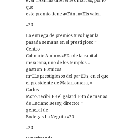
eval=FAan las diferentes marcas, por lo =
que
este premio tiene a=FAn m=E1s valor.
=20
La entrega de premios tuvo lugar la
pasada semana en el prestigioso =
Centro
Culinario Ambros=EDa de la capital
mexicana, uno de los templos =
gastron=F3micos
m=E1s prestigiosos del pa=EDs, en el que
el presidente de Matarromera, =
Carlos
Moro, recibi=F3 el galard=F3n de manos
de Luciano Besoy, director =
general de
Bodegas La Negrita.=20
=20