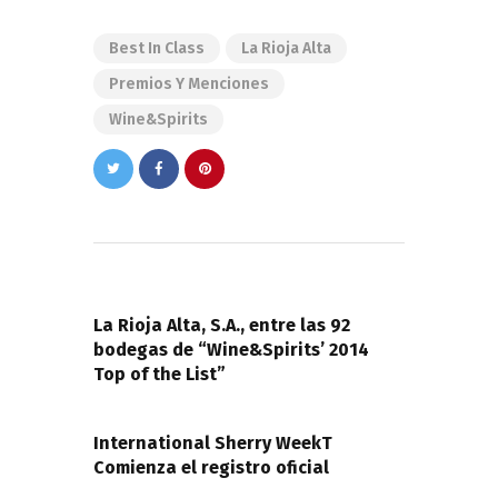
Best In Class
La Rioja Alta
Premios Y Menciones
Wine&Spirits
Navegación
de
PREVIOUS POST
entradas
La Rioja Alta, S.A., entre las 92
bodegas de “Wine&Spirits’ 2014
Top of the List”
NEXT POST
International Sherry WeekT
Comienza el registro oficial