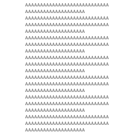
AAAAAAAAAAAAAAAAAAAAAAAAAAAA
AAAAAAAAAAAAAAAAAAAA
AAAAAAAAAAAAAAAAAAAAAAAAAAAA
AAAAAAAAAAAAAAAAAAAAAAAAAAAA
AAAAAAAAAAAAAAAAAAAA
AAAAAAAAAAAAAAAAAAAAAAAAAAAA
AAAAAAAAAAAAAAAAAAAAAAAAAAAA
AAAAAAAAAAAAAAAAAAAA
AAAAAAAAAAAAAAAAAAAAAAAAAAAA
AAAAAAAAAAAAAAAAAAAAAAAAAAAA
AAAAAAAAAAAAAAAAAAAA
AAAAAAAAAAAAAAAAAAAAAAAAAAAA
AAAAAAAAAAAAAAAAAAAAAAAAAAAA
AAAAAAAAAAAAAAAAAAAA
AAAAAAAAAAAAAAAAAAAAAAAAAAAA
AAAAAAAAAAAAAAAAAAAAAAAAAAAA
AAAAAAAAAAAAAAAAAAAA
AAAAAAAAAAAAAAAAAAAAAAAAAAAA
AAAAAAAAAAAAAAAAAAAAAAAAAAAA
AAAAAAAAAAAAAAAAAAAA