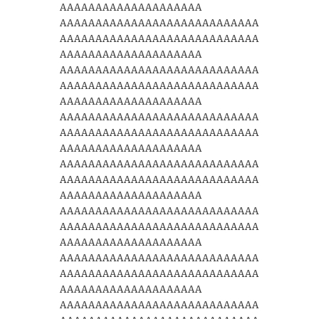
AAAAAAAAAAAAAAAAAAAA
AAAAAAAAAAAAAAAAAAAAAAAAAAAA
AAAAAAAAAAAAAAAAAAAAAAAAAAAA
AAAAAAAAAAAAAAAAAAAA
AAAAAAAAAAAAAAAAAAAAAAAAAAAA
AAAAAAAAAAAAAAAAAAAAAAAAAAAA
AAAAAAAAAAAAAAAAAAAA
AAAAAAAAAAAAAAAAAAAAAAAAAAAA
AAAAAAAAAAAAAAAAAAAAAAAAAAAA
AAAAAAAAAAAAAAAAAAAA
AAAAAAAAAAAAAAAAAAAAAAAAAAAA
AAAAAAAAAAAAAAAAAAAAAAAAAAAA
AAAAAAAAAAAAAAAAAAAA
AAAAAAAAAAAAAAAAAAAAAAAAAAAA
AAAAAAAAAAAAAAAAAAAAAAAAAAAA
AAAAAAAAAAAAAAAAAAAA
AAAAAAAAAAAAAAAAAAAAAAAAAAAA
AAAAAAAAAAAAAAAAAAAAAAAAAAAA
AAAAAAAAAAAAAAAAAAAA
AAAAAAAAAAAAAAAAAAAAAAAAAAAA