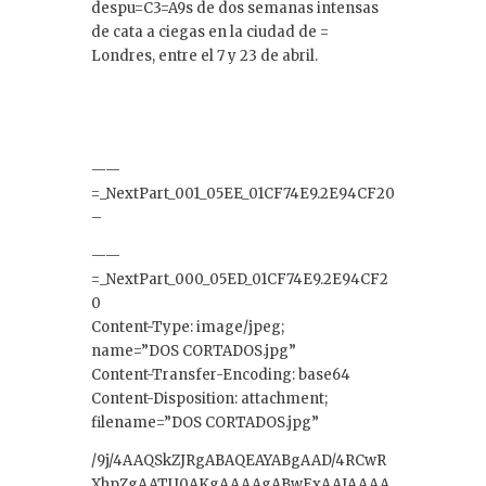
despu=C3=A9s de dos semanas intensas
de cata a ciegas en la ciudad de =
Londres, entre el 7 y 23 de abril.
——
=_NextPart_001_05EE_01CF74E9.2E94CF20
–
——
=_NextPart_000_05ED_01CF74E9.2E94CF2
0
Content-Type: image/jpeg;
name=”DOS CORTADOS.jpg”
Content-Transfer-Encoding: base64
Content-Disposition: attachment;
filename=”DOS CORTADOS.jpg”
/9j/4AAQSkZJRgABAQEAYABgAAD/4RCwR
XhpZgAATU0AKgAAAAgABwExAAIAAAA