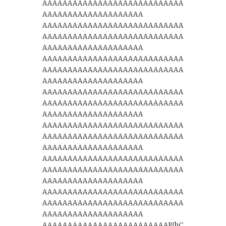
AAAAAAAAAAAAAAAAAAAAAAAAAAAA
AAAAAAAAAAAAAAAAAAAA
AAAAAAAAAAAAAAAAAAAAAAAAAAAA
AAAAAAAAAAAAAAAAAAAAAAAAAAAA
AAAAAAAAAAAAAAAAAAAA
AAAAAAAAAAAAAAAAAAAAAAAAAAAA
AAAAAAAAAAAAAAAAAAAAAAAAAAAA
AAAAAAAAAAAAAAAAAAAA
AAAAAAAAAAAAAAAAAAAAAAAAAAAA
AAAAAAAAAAAAAAAAAAAAAAAAAAAA
AAAAAAAAAAAAAAAAAAAA
AAAAAAAAAAAAAAAAAAAAAAAAAAAA
AAAAAAAAAAAAAAAAAAAAAAAAAAAA
AAAAAAAAAAAAAAAAAAAA
AAAAAAAAAAAAAAAAAAAAAAAAAAAA
AAAAAAAAAAAAAAAAAAAAAAAAAAAA
AAAAAAAAAAAAAAAAAAAA
AAAAAAAAAAAAAAAAAAAAAAAAAAAA
AAAAAAAAAAAAAAAAAAAAAAAAAAAA
AAAAAAAAAAAAAAAAAAAA
AAAAAAAAAAAAAAAAAAAAAAAAAP/hC