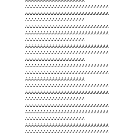
AAAAAAAAAAAAAAAAAAAA
AAAAAAAAAAAAAAAAAAAAAAAAAAAA
AAAAAAAAAAAAAAAAAAAAAAAAAAAA
AAAAAAAAAAAAAAAAAAAA
AAAAAAAAAAAAAAAAAAAAAAAAAAAA
AAAAAAAAAAAAAAAAAAAAAAAAAAAA
AAAAAAAAAAAAAAAAAAAA
AAAAAAAAAAAAAAAAAAAAAAAAAAAA
AAAAAAAAAAAAAAAAAAAAAAAAAAAA
AAAAAAAAAAAAAAAAAAAA
AAAAAAAAAAAAAAAAAAAAAAAAAAAA
AAAAAAAAAAAAAAAAAAAAAAAAAAAA
AAAAAAAAAAAAAAAAAAAA
AAAAAAAAAAAAAAAAAAAAAAAAAAAA
AAAAAAAAAAAAAAAAAAAAAAAAAAAA
AAAAAAAAAAAAAAAAAAAA
AAAAAAAAAAAAAAAAAAAAAAAAAAAA
AAAAAAAAAAAAAAAAAAAAAAAAAAAA
AAAAAAAAAAAAAAAAAAAA
AAAAAAAAAAAAAAAAAAAAAAAAAAAA
AAAAAAAAAAAAAAAAAAAAAAAAAAAA