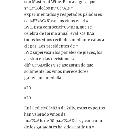
son Master of Wine. Esto asegura que
s=C3=B3lo los m=C3=A1s =
experimentados y respetados paladares
cali=EF=AC=81can los vinos en el =
IWC. Esta competici=C3=B3n, que se
celebra de forma anual, eval=C3=BAa =
todos los vinos recibidos mediante catas a
ciegas. Los presidentes de =
IWC supervisan los paneles de jueces, los
asisten en las decisiones =
dif=C3=ADciles y se aseguran de que
solamente los vinos merecedores =
ganen una medalla.
=20
=20
En la edici=C3=B3n de 2014, estos expertos
han valorado vinos de =
m=C3=A1s de 50 pa=C3=ADses y cada uno
de los ganadores ha sido catado un =