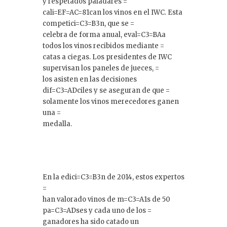
y respetados paladares =
cali=EF=AC=81can los vinos en el IWC. Esta
competici=C3=B3n, que se =
celebra de forma anual, eval=C3=BAa
todos los vinos recibidos mediante =
catas a ciegas. Los presidentes de IWC
supervisan los paneles de jueces, =
los asisten en las decisiones
dif=C3=ADciles y se aseguran de que =
solamente los vinos merecedores ganen
una =
medalla.
En la edici=C3=B3n de 2014, estos expertos
=
han valorado vinos de m=C3=A1s de 50
pa=C3=ADses y cada uno de los =
ganadores ha sido catado un