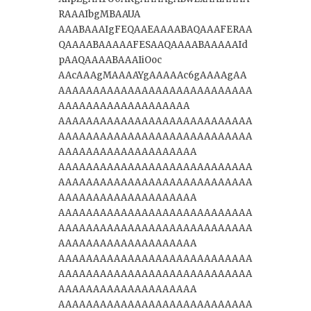
RAAAIbgMBAAUA
AAABAAAIgFEQAAEAAAABAQAAAFERAA
QAAAABAAAAAFESAAQAAAABAAAAAId
pAAQAAAABAAAIiOoc
AAcAAAgMAAAAYgAAAAAc6gAAAAgAA
AAAAAAAAAAAAAAAAAAAAAAAAAAAA
AAAAAAAAAAAAAAAAAAA
AAAAAAAAAAAAAAAAAAAAAAAAAAAA
AAAAAAAAAAAAAAAAAAAAAAAAAAAA
AAAAAAAAAAAAAAAAAAAA
AAAAAAAAAAAAAAAAAAAAAAAAAAAA
AAAAAAAAAAAAAAAAAAAAAAAAAAAA
AAAAAAAAAAAAAAAAAAAA
AAAAAAAAAAAAAAAAAAAAAAAAAAAA
AAAAAAAAAAAAAAAAAAAAAAAAAAAA
AAAAAAAAAAAAAAAAAAAA
AAAAAAAAAAAAAAAAAAAAAAAAAAAA
AAAAAAAAAAAAAAAAAAAAAAAAAAAA
AAAAAAAAAAAAAAAAAAAA
AAAAAAAAAAAAAAAAAAAAAAAAAAAA