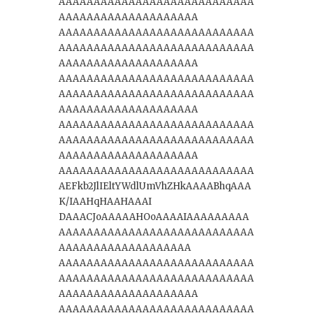
AAAAAAAAAAAAAAAAAAAAAAAAAAAA
AAAAAAAAAAAAAAAAAAAA
AAAAAAAAAAAAAAAAAAAAAAAAAAAA
AAAAAAAAAAAAAAAAAAAAAAAAAAAA
AAAAAAAAAAAAAAAAAAAA
AAAAAAAAAAAAAAAAAAAAAAAAAAAA
AAAAAAAAAAAAAAAAAAAAAAAAAAAA
AAAAAAAAAAAAAAAAAAAA
AAAAAAAAAAAAAAAAAAAAAAAAAAAA
AAAAAAAAAAAAAAAAAAAAAAAAAAAA
AAAAAAAAAAAAAAAAAAAA
AAAAAAAAAAAAAAAAAAAAAAAAAAAA
AEFkb2JlIEltYWdlUmVhZHkAAAABhqAAA
K/IAAHqHAAHAAAI
DAAACJoAAAAAHOoAAAAIAAAAAAAAA
AAAAAAAAAAAAAAAAAAAAAAAAAAAA
AAAAAAAAAAAAAAAAAAA
AAAAAAAAAAAAAAAAAAAAAAAAAAAA
AAAAAAAAAAAAAAAAAAAAAAAAAAAA
AAAAAAAAAAAAAAAAAAAA
AAAAAAAAAAAAAAAAAAAAAAAAAAAA