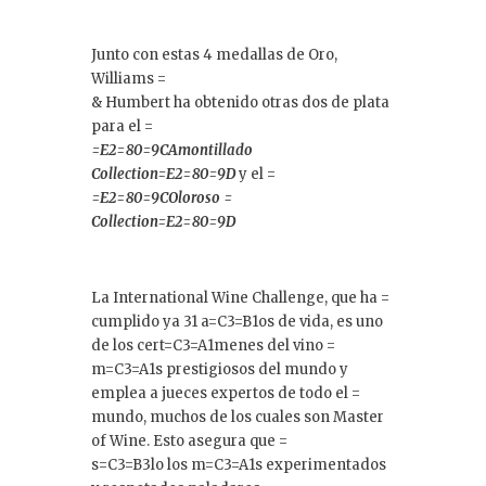
Junto con estas 4 medallas de Oro,
Williams =
& Humbert ha obtenido otras dos de plata
para el =
=E2=80=9CAmontillado
Collection=E2=80=9D
y el =
=E2=80=9COloroso =
Collection=E2=80=9D
La International Wine Challenge, que ha =
cumplido ya 31 a=C3=B1os de vida, es uno
de los cert=C3=A1menes del vino =
m=C3=A1s prestigiosos del mundo y
emplea a jueces expertos de todo el =
mundo, muchos de los cuales son Master
of Wine. Esto asegura que =
s=C3=B3lo los m=C3=A1s experimentados