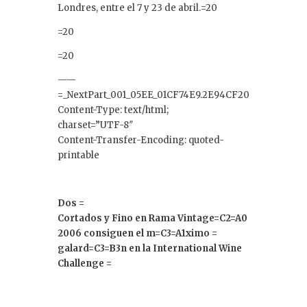
Londres, entre el 7 y 23 de abril.=20
=20
=20
——
=_NextPart_001_05EE_01CF74E9.2E94CF20
Content-Type: text/html;
charset=”UTF-8″
Content-Transfer-Encoding: quoted-
printable
Dos =
Cortados y Fino en Rama Vintage=C2=A0
2006 consiguen el m=C3=A1ximo =
galard=C3=B3n en la International Wine
Challenge =