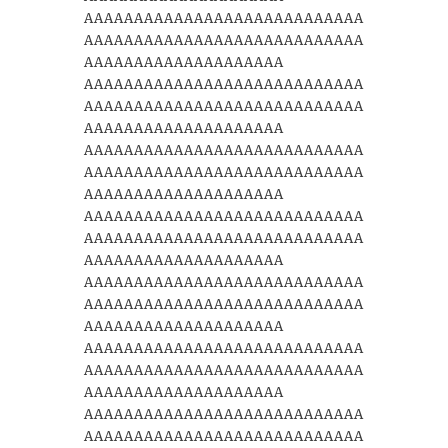
AAAAAAAAAAAAAAAAAAAAAAAAAAAA
AAAAAAAAAAAAAAAAAAAAAAAAAAAA
AAAAAAAAAAAAAAAAAAAA
AAAAAAAAAAAAAAAAAAAAAAAAAAAA
AAAAAAAAAAAAAAAAAAAAAAAAAAAA
AAAAAAAAAAAAAAAAAAAA
AAAAAAAAAAAAAAAAAAAAAAAAAAAA
AAAAAAAAAAAAAAAAAAAAAAAAAAAA
AAAAAAAAAAAAAAAAAAAA
AAAAAAAAAAAAAAAAAAAAAAAAAAAA
AAAAAAAAAAAAAAAAAAAAAAAAAAAA
AAAAAAAAAAAAAAAAAAAA
AAAAAAAAAAAAAAAAAAAAAAAAAAAA
AAAAAAAAAAAAAAAAAAAAAAAAAAAA
AAAAAAAAAAAAAAAAAAAA
AAAAAAAAAAAAAAAAAAAAAAAAAAAA
AAAAAAAAAAAAAAAAAAAAAAAAAAAA
AAAAAAAAAAAAAAAAAAAA
AAAAAAAAAAAAAAAAAAAAAAAAAAAA
AAAAAAAAAAAAAAAAAAAAAAAAAAAA