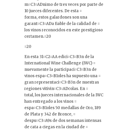
m=C3=ADnimo de tres veces por parte de
10 jueces diferentes. De esta =
forma, estos galardones son una
garant=C3=ADa fiable de la calidad de =
los vinos reconocidos en este prestigioso
certamen.=20
=20
En esta 31=C2=AA edici=C3=B3n de la
International Wine Challenge (IWC) =
nuevamente la participaci=C3=B3n de
vinos espa=C3=B1oles ha supuesto una =
gran representaci=C3=B3n de nuestras
regiones vitivin=C3=ADcolas. En =
total, los jueces internacionales de la IWC
han entregado a los vinos =
espa=C3=B1oles 50 medallas de Oro, 189
de Plata y 342 de Bronce, =
despu=C3=A9s de dos semanas intensas
de cata a ciegas en la ciudad de =