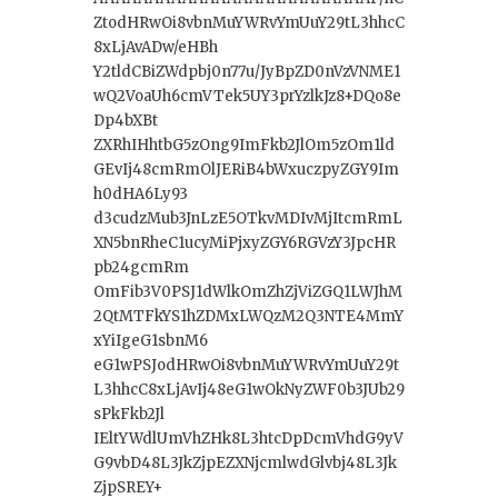
ZtodHRwOi8vbnMuYWRvYmUuY29tL3hhcC
8xLjAvADw/eHBh
Y2tldCBiZWdpbj0n77u/JyBpZD0nVzVNME1
wQ2VoaUh6cmVTek5UY3prYzlkJz8+DQo8e
Dp4bXBt
ZXRhIHhtbG5zOng9ImFkb2JlOm5zOm1ld
GEvIj48cmRmOlJERiB4bWxuczpyZGY9Im
h0dHA6Ly93
d3cudzMub3JnLzE5OTkvMDIvMjItcmRmL
XN5bnRheC1ucyMiPjxyZGY6RGVzY3JpcHR
pb24gcmRm
OmFib3V0PSJ1dWlkOmZhZjViZGQ1LWJhM
2QtMTFkYS1hZDMxLWQzM2Q3NTE4MmY
xYiIgeG1sbnM6
eG1wPSJodHRwOi8vbnMuYWRvYmUuY29t
L3hhcC8xLjAvIj48eG1wOkNyZWF0b3JUb29
sPkFkb2Jl
IEltYWdlUmVhZHk8L3htcDpDcmVhdG9yV
G9vbD48L3JkZjpEZXNjcmlwdGlvbj48L3Jk
ZjpSREY+