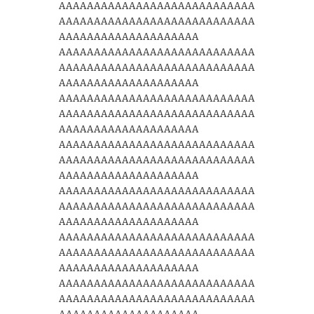
AAAAAAAAAAAAAAAAAAAAAAAAAAAA
AAAAAAAAAAAAAAAAAAAAAAAAAAAA
AAAAAAAAAAAAAAAAAAAA
AAAAAAAAAAAAAAAAAAAAAAAAAAAA
AAAAAAAAAAAAAAAAAAAAAAAAAAAA
AAAAAAAAAAAAAAAAAAAA
AAAAAAAAAAAAAAAAAAAAAAAAAAAA
AAAAAAAAAAAAAAAAAAAAAAAAAAAA
AAAAAAAAAAAAAAAAAAAA
AAAAAAAAAAAAAAAAAAAAAAAAAAAA
AAAAAAAAAAAAAAAAAAAAAAAAAAAA
AAAAAAAAAAAAAAAAAAAA
AAAAAAAAAAAAAAAAAAAAAAAAAAAA
AAAAAAAAAAAAAAAAAAAAAAAAAAAA
AAAAAAAAAAAAAAAAAAAA
AAAAAAAAAAAAAAAAAAAAAAAAAAAA
AAAAAAAAAAAAAAAAAAAAAAAAAAAA
AAAAAAAAAAAAAAAAAAAA
AAAAAAAAAAAAAAAAAAAAAAAAAAAA
AAAAAAAAAAAAAAAAAAAAAAAAAAAA