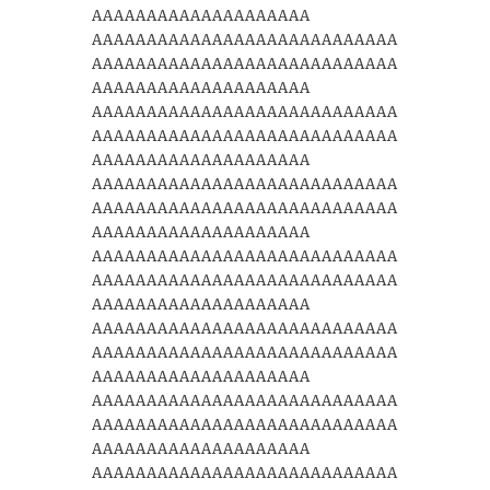
AAAAAAAAAAAAAAAAAAAA
AAAAAAAAAAAAAAAAAAAAAAAAAAAA
AAAAAAAAAAAAAAAAAAAAAAAAAAAA
AAAAAAAAAAAAAAAAAAAA
AAAAAAAAAAAAAAAAAAAAAAAAAAAA
AAAAAAAAAAAAAAAAAAAAAAAAAAAA
AAAAAAAAAAAAAAAAAAAA
AAAAAAAAAAAAAAAAAAAAAAAAAAAA
AAAAAAAAAAAAAAAAAAAAAAAAAAAA
AAAAAAAAAAAAAAAAAAAA
AAAAAAAAAAAAAAAAAAAAAAAAAAAA
AAAAAAAAAAAAAAAAAAAAAAAAAAAA
AAAAAAAAAAAAAAAAAAAA
AAAAAAAAAAAAAAAAAAAAAAAAAAAA
AAAAAAAAAAAAAAAAAAAAAAAAAAAA
AAAAAAAAAAAAAAAAAAAA
AAAAAAAAAAAAAAAAAAAAAAAAAAAA
AAAAAAAAAAAAAAAAAAAAAAAAAAAA
AAAAAAAAAAAAAAAAAAAA
AAAAAAAAAAAAAAAAAAAAAAAAAAAA