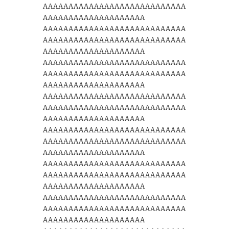
AAAAAAAAAAAAAAAAAAAAAAAAAAAA
AAAAAAAAAAAAAAAAAAAA
AAAAAAAAAAAAAAAAAAAAAAAAAAAA
AAAAAAAAAAAAAAAAAAAAAAAAAAAA
AAAAAAAAAAAAAAAAAAAA
AAAAAAAAAAAAAAAAAAAAAAAAAAAA
AAAAAAAAAAAAAAAAAAAAAAAAAAAA
AAAAAAAAAAAAAAAAAAAA
AAAAAAAAAAAAAAAAAAAAAAAAAAAA
AAAAAAAAAAAAAAAAAAAAAAAAAAAA
AAAAAAAAAAAAAAAAAAAA
AAAAAAAAAAAAAAAAAAAAAAAAAAAA
AAAAAAAAAAAAAAAAAAAAAAAAAAAA
AAAAAAAAAAAAAAAAAAAA
AAAAAAAAAAAAAAAAAAAAAAAAAAAA
AAAAAAAAAAAAAAAAAAAAAAAAAAAA
AAAAAAAAAAAAAAAAAAAA
AAAAAAAAAAAAAAAAAAAAAAAAAAAA
AAAAAAAAAAAAAAAAAAAAAAAAAAAA
AAAAAAAAAAAAAAAAAAAA