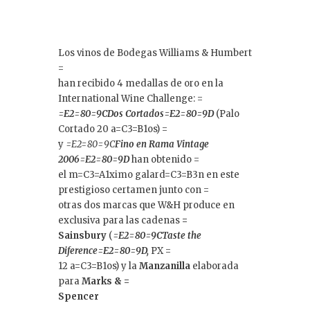
Los vinos de Bodegas Williams & Humbert
=
han recibido 4 medallas de oro en la
International Wine Challenge: =
=E2=80=9CDos Cortados=E2=80=9D
(Palo
Cortado 20 a=C3=B1os) =
y
=E2=80=9C
Fino en Rama Vintage
2006=E2=80=9D
han obtenido =
el m=C3=A1ximo galard=C3=B3n en este
prestigioso certamen junto con =
otras dos marcas que W&H produce en
exclusiva para las cadenas
=
Sainsbury
(
=E2=80=9CTaste the
Diference=E2=80=9D,
PX =
12 a=C3=B1os) y la
Manzanilla
elaborada
para
Marks & =
Spencer