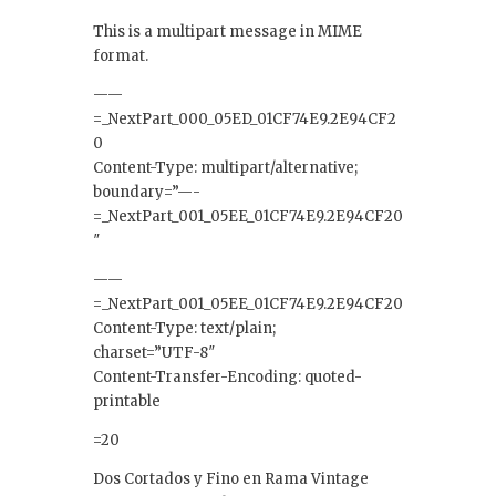
k
This is a multipart message in MIME
e
format.
dI
——
n
=_NextPart_000_05ED_01CF74E9.2E94CF2
0
Content-Type: multipart/alternative;
boundary=”—-
=_NextPart_001_05EE_01CF74E9.2E94CF20
″
——
=_NextPart_001_05EE_01CF74E9.2E94CF20
Content-Type: text/plain;
charset=”UTF-8″
Content-Transfer-Encoding: quoted-
printable
=20
Dos Cortados y Fino en Rama Vintage