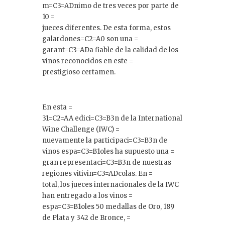
m=C3=ADnimo de tres veces por parte de
10 =
jueces diferentes. De esta forma, estos
galardones=C2=A0 son una =
garant=C3=ADa fiable de la calidad de los
vinos reconocidos en este =
prestigioso certamen.
En esta =
31=C2=AA edici=C3=B3n de la International
Wine Challenge (IWC) =
nuevamente la participaci=C3=B3n de
vinos espa=C3=B1oles ha supuesto una =
gran representaci=C3=B3n de nuestras
regiones vitivin=C3=ADcolas. En =
total, los jueces internacionales de la IWC
han entregado a los vinos =
espa=C3=B1oles 50 medallas de Oro, 189
de Plata y 342 de Bronce, =