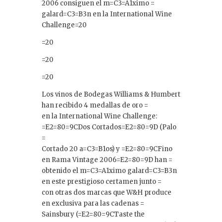
2006 consiguen el m=C3=A1ximo =
galard=C3=B3n en la International Wine
Challenge=20
=20
=20
=20
Los vinos de Bodegas Williams & Humbert
han recibido 4 medallas de oro =
en la International Wine Challenge:
=E2=80=9CDos Cortados=E2=80=9D (Palo
=
Cortado 20 a=C3=B1os) y =E2=80=9CFino
en Rama Vintage 2006=E2=80=9D han =
obtenido el m=C3=A1ximo galard=C3=B3n
en este prestigioso certamen junto =
con otras dos marcas que W&H produce
en exclusiva para las cadenas =
Sainsbury (=E2=80=9CTaste the