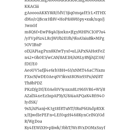
KKKKACiiigAooooAKKKKACiiigAooooAKK
KKACiii
gAooooAKKY8iR/fdV/3jiq0mqafF/rL+1THX
dMo/rQBcorHl8V+HoP8AW65py+xuk/xqo/j
3wnGf
m8Q6f+EwP8qAOjorkn+JfgyMHPiC1OP7u4
/yFVpPiz4LRcjWUb2EUh/9loA7aiuBk+MPg
5OV1BnP
oIX/APiagPxn8KfwTysf+uL/APxNAHotFeZ
n42+Gh0E5/wCAN/8AE1H/AMLy8Nj/AJZ3H/
fDf/E0
AeoUV5afjl4e6rb3BH+63/xNMT46aC7Yazu
FXscN/wDE0Aeq0V5kvxt8ONn93Px/sN/8T
Th8bPDZ
PKzD/gDf/E0Ael0V5ynxn8Lt96SVR6+W5/8
AZalX4xeEz1upAPXyX/8AiaAPQaK4Rfi94O
IydSK/
9sX/APianj+K3gt8f8TuNT/tRuP6UAdpRXK
x/EjwdIePEFn+LEf0qzH468KynCeINO/Gd
R/WgDoa
Ky4fEWiXH+p1iwk/3bhT/Wr8VxDOMxSxyf