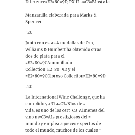
Diference=E2=80=9D, PX 12 a=C3=B1os) y la
=
Manzanilla elaborada para Marks &
Spencer
=20
Junto con estas 4 medallas de Oro,
Williams & Humbert ha obtenido otras =
dos de plata para el
=E2=80=9CAmontillado
Collection=E2=80=9D y el =
=E2=80=9COloroso Collection=E2=80=9D
=20
La International Wine Challenge, que ha
cumplido ya 31 a=C3=B1os de =
vida, es uno de los cert=C3=A1menes del
vino m=C3=A1s prestigiosos del =
mundo y emplea a jueces expertos de
todo el mundo, muchos de los cuales =