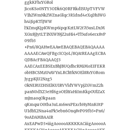
ggkKFhcYGRol
JicoKSo0NTY3ODk6Q0RFRkdISUpTVFVW
V1hZWmNkZWZnaGlqc3R1dnd4eXqDhIWG
h4iJipKTlJWW
l5iZmqKjpKWmp6ipqrKztLW2t7i5usLDxM
XGx8jJytLT1NXW19jZ2uHi4+Tl5ufo6erx8vP
09fb3
+Pn6/8QAHwEAAwEBAQEBAQEBAQAAAA
AAAAECAwQFBgcICQoL/8QAtREAAgECBA
QDBAcFBAQAAQJ3
AAECAxEEBSExBhJBUQdhcRMiMoEIFEKR
obHBCSMzUvAVYnLRChYkNOEl8RcYGRom
JygpKjU2Nzg5
OkNERUZHSElKU1RVVldYWVpjZGVmZ2h
panN0dXZ3eHl6goOEhYaHiImKkpOUlZaX
mJmaoqOkpaan
qKmqsrO0tba3uLm6wsPExcbHyMnK0tP
U1dbX2Nna4uPk5ebn6Onq8vP09fb3+Pn6/
9oADAMBAAIR
AxEAPwD3+iiigAooooAKKKKACiiigAooooA