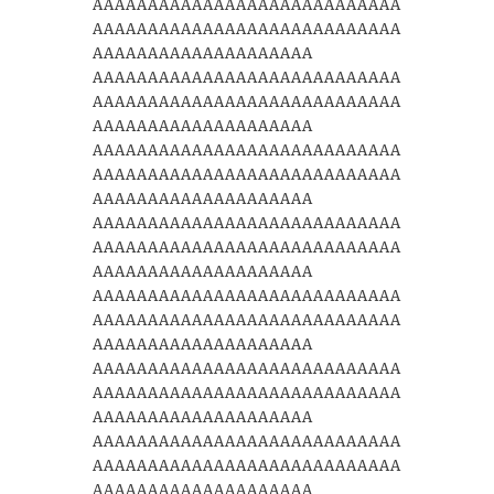
AAAAAAAAAAAAAAAAAAAAAAAAAAAA
AAAAAAAAAAAAAAAAAAAAAAAAAAAA
AAAAAAAAAAAAAAAAAAAA
AAAAAAAAAAAAAAAAAAAAAAAAAAAA
AAAAAAAAAAAAAAAAAAAAAAAAAAAA
AAAAAAAAAAAAAAAAAAAA
AAAAAAAAAAAAAAAAAAAAAAAAAAAA
AAAAAAAAAAAAAAAAAAAAAAAAAAAA
AAAAAAAAAAAAAAAAAAAA
AAAAAAAAAAAAAAAAAAAAAAAAAAAA
AAAAAAAAAAAAAAAAAAAAAAAAAAAA
AAAAAAAAAAAAAAAAAAAA
AAAAAAAAAAAAAAAAAAAAAAAAAAAA
AAAAAAAAAAAAAAAAAAAAAAAAAAAA
AAAAAAAAAAAAAAAAAAAA
AAAAAAAAAAAAAAAAAAAAAAAAAAAA
AAAAAAAAAAAAAAAAAAAAAAAAAAAA
AAAAAAAAAAAAAAAAAAAA
AAAAAAAAAAAAAAAAAAAAAAAAAAAA
AAAAAAAAAAAAAAAAAAAAAAAAAAAA
AAAAAAAAAAAAAAAAAAAA