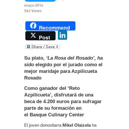
mayo 2014
562
Views
Recommend
Li
Post
n
k
Su plato,
‘La Rosa del Rosado’, ha
e
sido
elegido por el jurado como el
dI
mejor maridaje para Azpilicueta
Rosado
n
Como ganador del ‘Reto
Azpilicueta’, disfrutará de una
beca de 4.200 euros para sufragar
parte de su formación en
el Basque Culinary Center
El joven donostiarra
Mikel Olaizola
ha