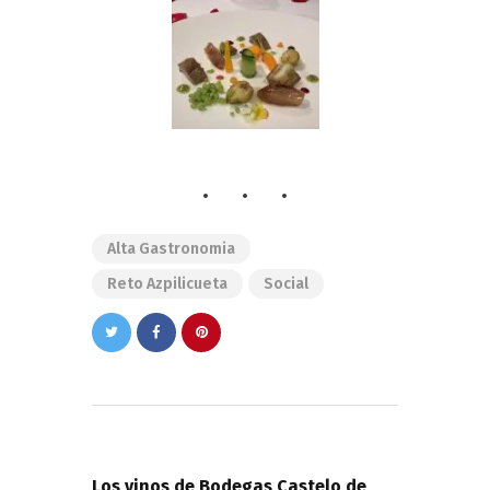
Alta Gastronomia
Reto Azpilicueta
Social
Navegación
de
PREVIOUS POST
entradas
Los vinos de Bodegas Castelo de