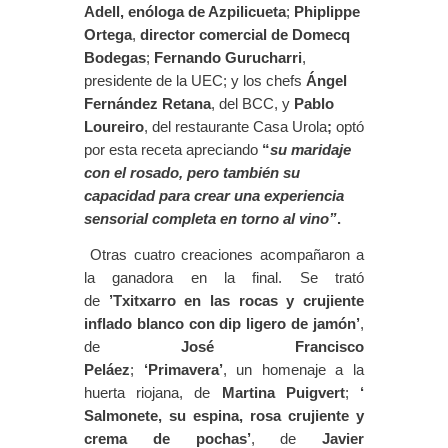
Adell, enóloga de Azpilicueta
;
Phiplippe
Ortega
,
director comercial de Domecq
Bodegas
;
Fernando Gurucharri
,
presidente de la UEC;
y los chefs
Ángel
Fernández Retana
, del BCC,
y
Pablo
Loureiro
, del restaurante Casa Urola
;
optó
por esta receta apreciando
“
su maridaje
con el rosado, pero también su
capacidad para crear una experiencia
sensorial completa en torno al vino”
.
Otras cuatro creaciones acompañaron a
la ganadora en la final. Se trató
de
’Txitxarro en las rocas y crujiente
inflado blanco con dip ligero de jamón’
,
de
José Francisco
Peláez
;
‘Primavera’
,
un homenaje a la
huerta riojana, de
Martina Puigvert
;
‘
Salmonete, su espina, rosa crujiente y
crema de pochas’
, de
Javier