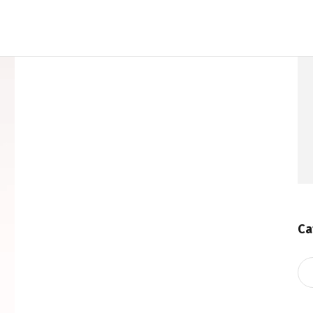
Ca
Ca