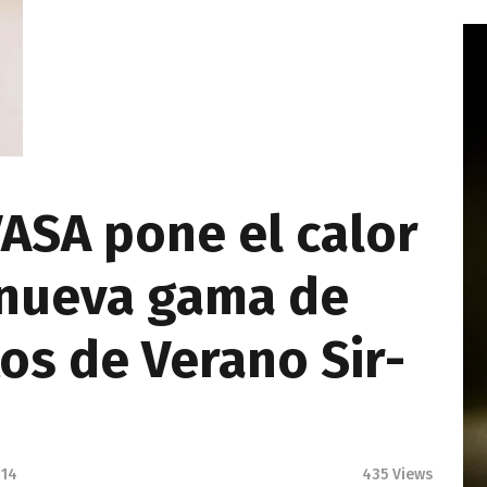
VASA pone el calor
u nueva gama de
tos de Verano Sir-
014
435
Views