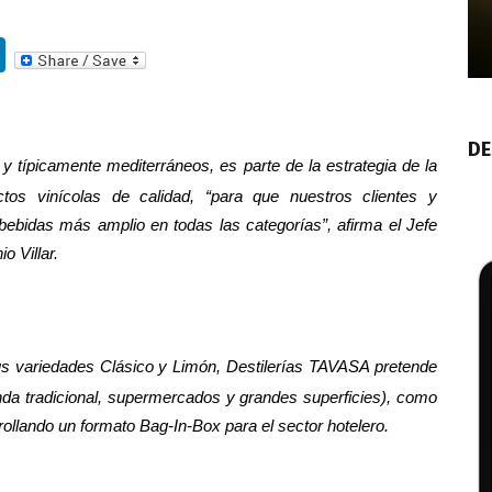
Li
n
k
DE
e
y típicamente mediterráneos, es parte de la estrategia de la
dI
os vinícolas de calidad, “para que nuestros clientes y
n
bebidas más amplio en todas las categorías”, afirma el Jefe
o Villar.
sus variedades Clásico y Limón, Destilerías TAVASA pretende
enda tradicional, supermercados y grandes superficies), como
ollando un formato Bag-In-Box para el sector hotelero.