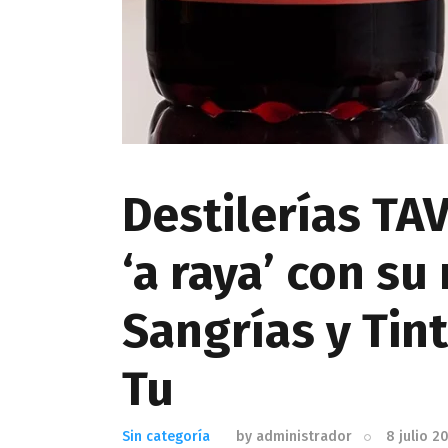
Destilerías TA
‘a raya’ con s
Sangrías y Tin
Tu
Sin categoría
by
administrador
8 julio 2