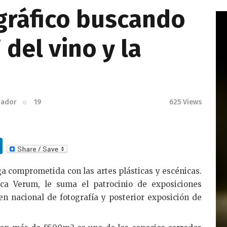
gráfico buscando
del vino y la
rador
19
625
Views
Li
n
 comprometida con las artes plásticas y escénicas.
k
ca Verum, le suma el patrocinio de exposiciones
e
en nacional de fotografía y posterior exposición de
dI