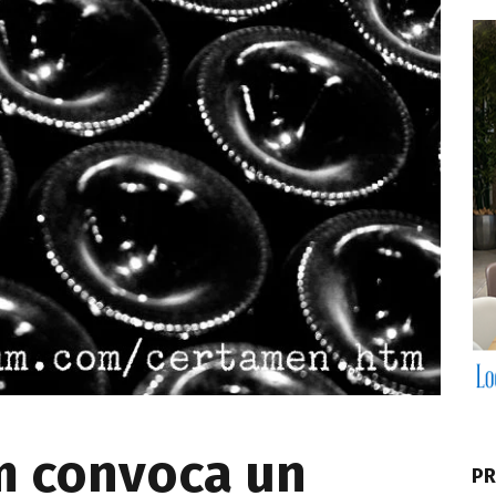
m convoca un
PR