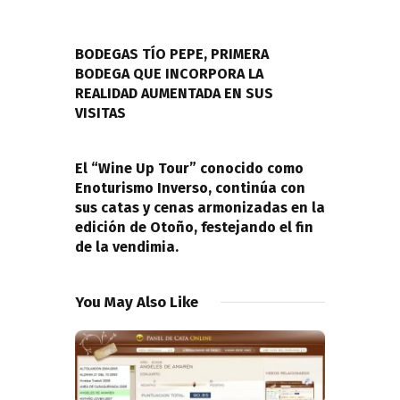
Navegación
de
PREVIOUS POST
entradas
BODEGAS TÍO PEPE, PRIMERA
BODEGA QUE INCORPORA LA
REALIDAD AUMENTADA EN SUS
VISITAS
NEXT POST
El “Wine Up Tour” conocido como
Enoturismo Inverso, continúa con
sus catas y cenas armonizadas en la
edición de Otoño, festejando el fin
de la vendimia.
You May Also Like