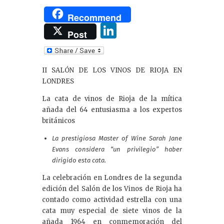
Recommend
Li
Post
n
k
II SALÓN DE LOS VINOS DE RIOJA EN
e
LONDRES
dI
La cata de vinos de Rioja de la mítica
n
añada del 64 entusiasma a los expertos
británicos
La prestigiosa Master of Wine Sarah Jane
Evans considera “un privilegio” haber
dirigido esta cata.
La celebración en Londres de la segunda
edición del Salón de los Vinos de Rioja ha
contado como actividad estrella con una
cata muy especial de siete vinos de la
añada 1964 en conmemoración del