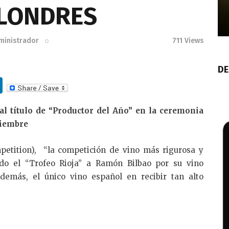
 LONDRES
ministrador
711
Views
DE
Li
n
al título de “Productor del Año” en la ceremonia
k
viembre
e
dI
petition), “la competición de vino más rigurosa y
n
ado el “Trofeo Rioja” a Ramón Bilbao por su vino
emás, el único vino español en recibir tan alto