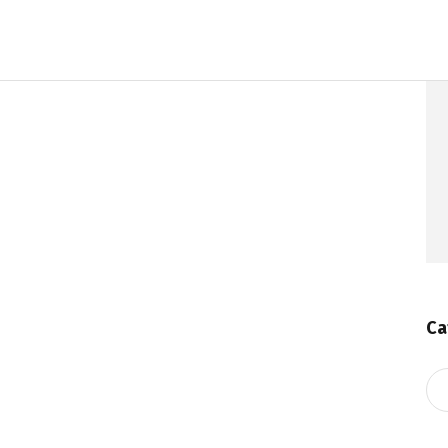
Ca
Ca