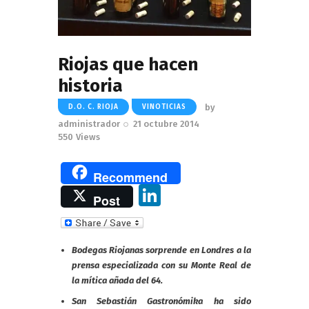
Riojas que hacen
historia
by
D.O. C. RIOJA
VINOTICIAS
administrador
21 octubre 2014
550
Views
Recommend
Li
Post
n
k
Bodegas Riojanas sorprende en Londres a la
e
prensa especializada con su Monte Real de
dI
la mítica añada del 64.
n
San Sebastián Gastronómika ha sido