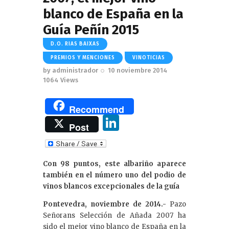
blanco de España en la
Guía Peñín 2015
D.O. RIAS BAIXAS
PREMIOS Y MENCIONES
VINOTICIAS
by
administrador
10 noviembre 2014
1064
Views
Recommend
Li
Post
n
k
Con 98 puntos, este albariño aparece
e
también en el número uno del podio de
dI
vinos blancos excepcionales de la guía
n
Pontevedra, noviembre de 2014.-
Pazo
Señorans Selección de Añada 2007 ha
sido el mejor vino blanco de España en la