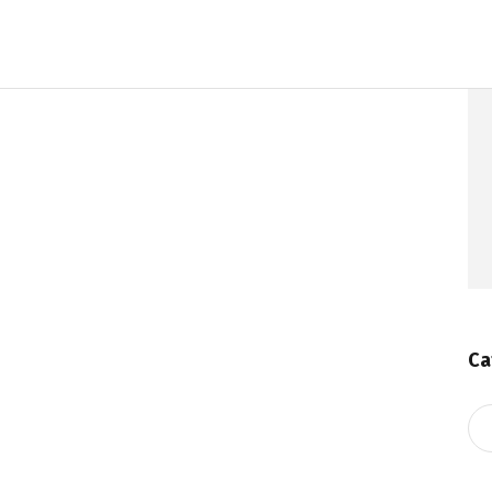
Ca
Ca