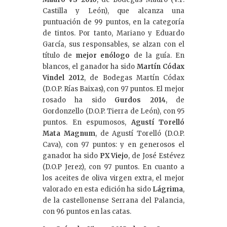
Castilla y León), que alcanza una
puntuación de 99 puntos, en la categoría
de tintos. Por tanto, Mariano y Eduardo
García, sus responsables, se alzan con el
título de
mejor enólogo
de la guía. En
blancos, el ganador ha sido
Martín Códax
Vindel 2012
, de Bodegas Martín Códax
(D.O.P. Rías Baixas), con 97 puntos. El mejor
rosado ha sido
Gurdos 2014
, de
Gordonzello (D.O.P. Tierra de León), con 95
puntos. En espumosos,
Agustí Torelló
Mata Magnum
, de Agustí Torelló (D.O.P.
Cava), con 97 puntos: y en generosos el
ganador ha sido
PX Viejo
, de José Estévez
(D.O.P Jerez), con 97 puntos. En cuanto a
los aceites de oliva virgen extra, el mejor
valorado en esta edición ha sido
Lágrima
,
de la castellonense Serrana del Palancia,
con 96 puntos en las catas.