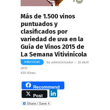
Más de 1.500 vinos
puntuados y
clasificados por
variedad de uva en la
Guía de Vinos 2015 de
La Semana Vitivinícola
by
administrador
23 abril
VINOTICIAS
2015
655
Views
Recommend
Li
Post
n
k