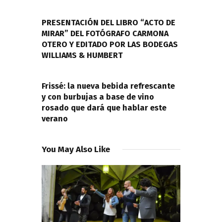
de
PREVIOUS POST
entradas
PRESENTACIÓN DEL LIBRO “ACTO DE
MIRAR” DEL FOTÓGRAFO CARMONA
OTERO Y EDITADO POR LAS BODEGAS
WILLIAMS & HUMBERT
NEXT POST
Frissé: la nueva bebida refrescante
y con burbujas a base de vino
rosado que dará que hablar este
verano
You May Also Like