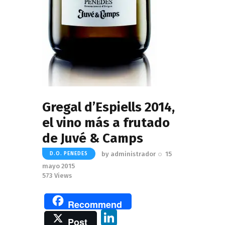
Gregal d’Espiells 2014,
el vino más a frutado
de Juvé & Camps
by
administrador
15
D.O. PENEDES
mayo 2015
573
Views
Recommend
Li
Post