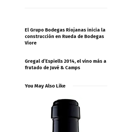
Navegación
de
PREVIOUS POST
entradas
El Grupo Bodegas Riojanas inicia la
construcción en Rueda de Bodegas
Viore
NEXT POST
Gregal d’Espiells 2014, el vino más a
frutado de Juvé & Camps
You May Also Like