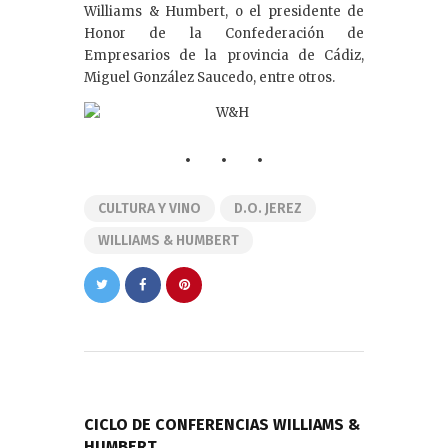
Williams & Humbert, o el presidente de
Honor de la Confederación de
Empresarios de la provincia de Cádiz,
Miguel González Saucedo, entre otros.
CULTURA Y VINO
D.O. JEREZ
WILLIAMS & HUMBERT
Navegación
de
PREVIOUS POST
entradas
CICLO DE CONFERENCIAS WILLIAMS &
HUMBERT