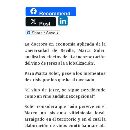
Recommend
Li
Post
n
k
La doctora en economía aplicada de la
e
Universidad de Sevilla, Marta Soler,
dI
analiza los efectos de “La incorporación
del vino de Jerez a la Globalización”.
n
Para Marta Soler, pese a los momentos
de crisis por los que ha atravesado,
“el vino de Jerez, se sigue percibiendo
como un vino andaluz excepcional”.
Soler considera que “aún pervive en el
Marco un sistema vitivinícola local,
arraigado en el territorio y en el cual la
elaboración de vinos continúa marcada