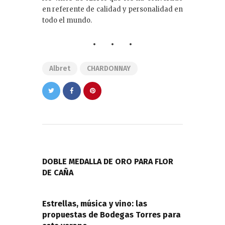
en referente de calidad y personalidad en
todo el mundo.
Albret
CHARDONNAY
Navegación
de
PREVIOUS POST
entradas
DOBLE MEDALLA DE ORO PARA FLOR
DE CAÑA
NEXT POST
Estrellas, música y vino: las
propuestas de Bodegas Torres para