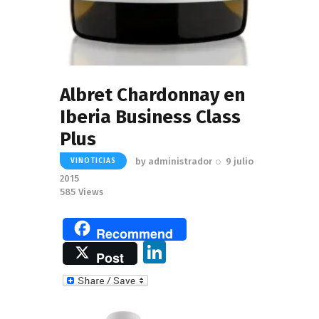
Albret Chardonnay en
Iberia Business Class
Plus
by
administrador
9 julio
VINOTICIAS
2015
585
Views
Recommend
Li
Post
n
k