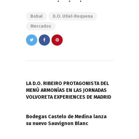
Bobal
D.O. Utiel-Requena
Mercados
Navegación
de
PREVIOUS POST
entradas
LA D.O. RIBEIRO PROTAGONISTA DEL
MENÚ ARMONÍAS EN LAS JORNADAS
VOLVORETA EXPERIENCES DE MADRID
NEXT POST
Bodegas Castelo de Medina lanza
su nuevo Sauvignon Blanc