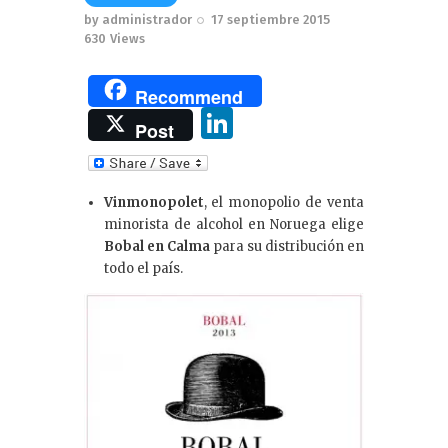
by
administrador
17 septiembre 2015
630
Views
Recommend
Li
Post
n
k
Vinmonopolet
, el monopolio de venta
e
minorista de alcohol en Noruega elige
dI
Bobal en Calma
para su distribución en
todo el país.
n