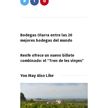
Navegación
de
PREVIOUS POST
entradas
Bodegas Olarra entre las 20
mejores bodegas del mundo
NEXT POST
Renfe ofrece un nuevo billete
combinado: el "Tren de les vinyes"
You May Also Like