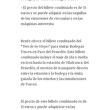
n
• El precio del billete combinado es de 15
euros y se puede adquirir en las taquillas
de las estaciones de cercanías y en las
máquinas autoventa
Renfe ofrece el billete combinado del
“
Tren de les Vinyes”
para visitar Bodegas
Torres en Pacs del Penedès. Este billete
combinado incluye el viaje de ida y vuelta
en tren hasta la estación de Vilafranca del
Penedès, el servicio de transporte directo
entre la estación y la bodega y la visita
guiada de los viñedos y las instalaciones
de Torres.
El precio de este billete combinado es de
15 euros y puede adquirirse en las