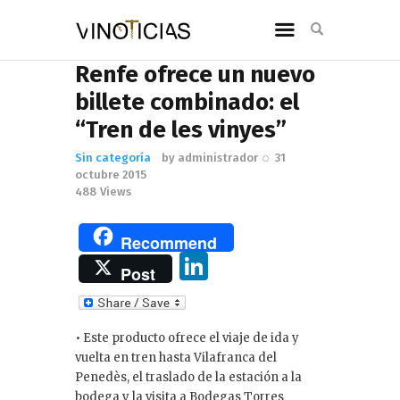
Renfe ofrece un nuevo
billete combinado: el
“Tren de les vinyes”
Sin categoría
by
administrador
31
octubre 2015
488
Views
Recommend
Li
Post
n
k
• Este producto ofrece el viaje de ida y
e
vuelta en tren hasta Vilafranca del
dI
Penedès, el traslado de la estación a la
bodega y la visita a Bodegas Torres