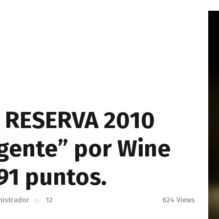
A RESERVA 2010
gente” por Wine
91 puntos.
nistrador
12
624
Views