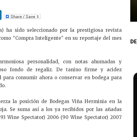
Li
n
) ha sido seleccionado por la prestigiosa revista
k
como “Compra Inteligente” en su reportaje del mes
e
DE
dI
n
 armoniosa personalidad, con notas ahumadas y
oso fondo de regaliz. De tanino firme y acidez
al para consumir ahora o conservar en bodega para
do.
uerza la posición de Bodegas Viña Herminia en la
oja. Se suma así a los ya recibidos por las añadas
(93 Wine Spectator) 2006 (90 Wine Spectator) 2007