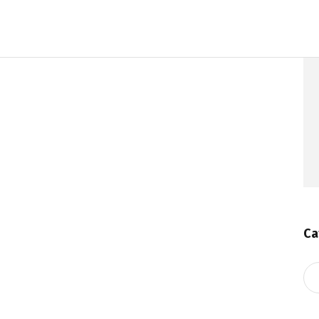
Ca
Ca