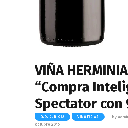
VIÑA HERMINI
“Compra Inteli
Spectator con 
by
admi
D.O. C. RIOJA
VINOTICIAS
octubre 2015