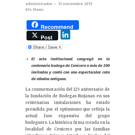
administrador
12 noviembre 2015
614
Views
Recommend
Li
Post
n
k
El acto institucional congregó en la
e
centenaria bodega de Cenicero a más de 200
dI
invitados y contó con una espectacular cata
de añadas antiguas.
n
La conmemoración del 125 aniversario de
la fundación de Bodegas Riojanas en sus
centenarias instalaciones ha estado
presidida por el optimismo que refleja la
actual fase expansiva del grupo
bodeguero. La histórica firma creada en la
localidad de Cenicero por las familias