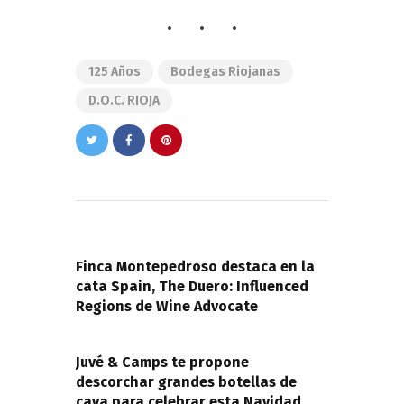
125 Años
Bodegas Riojanas
D.O.C. RIOJA
Navegación
de
PREVIOUS POST
entradas
Finca Montepedroso destaca en la
cata Spain, The Duero: Influenced
Regions de Wine Advocate
NEXT POST
Juvé & Camps te propone
descorchar grandes botellas de
cava para celebrar esta Navidad