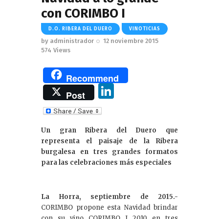
con CORIMBO I
D.O. RIBERA DEL DUERO
VINOTICIAS
by
administrador
12 noviembre 2015
574
Views
Recommend
Li
Post
n
k
Un gran Ribera del Duero que
e
representa el paisaje de la Ribera
dI
burgalesa en tres grandes formatos
para las celebraciones más especiales
n
La Horra, septiembre de 2015.-
CORIMBO propone esta Navidad brindar
con su vino CORIMBO I 2010 en tres