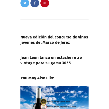
Navegación
de
PREVIOUS POST
entradas
Nueva edición del concurso de vinos
jóvenes del Marco de Jerez
NEXT POST
Jean Leon lanza un estuche retro
vintage para su gama 3055
You May Also Like