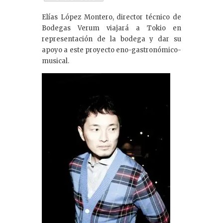
k
Elías López Montero, director técnico de
e
Bodegas Verum viajará a Tokio en
dI
representación de la bodega y dar su
apoyo a este proyecto eno-gastronómico-
n
musical.