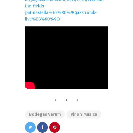
the-fields-
patinastella%E3%80%9Cjazztronik-
live%E3%80%9C/
Bodegas Verum
Vino Y Musica