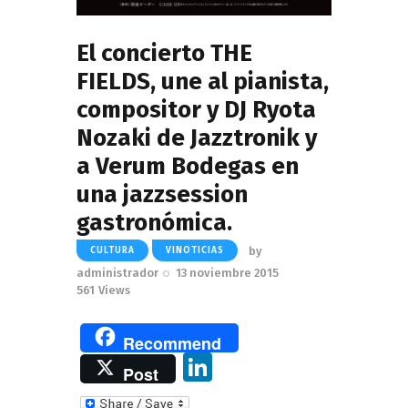
El concierto THE
FIELDS, une al pianista,
compositor y DJ Ryota
Nozaki de Jazztronik y
a Verum Bodegas en
una jazzsession
gastronómica.
by
CULTURA
VINOTICIAS
administrador
13 noviembre 2015
561
Views
Recommend
Li
Post
n