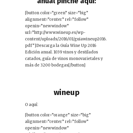
anual pinche aquí:
n
[button color=”green” size=”big”
alignment=”center” rel=”follow”
openin=”newwindow”
url=”http://www.wineup.es/wp-
content/uploads/2016/01/guiawineup2016.
pdf”]Descarga la Guía Wine Up 2016
Edición anual. 1039 vinos y destilados
catados, guía de vinos monovarietales y
más de 3200 bodegas[/button]
wineup
O aquí:
[button color=”orange” size=”big”
alignment=”center” rel=”follow”
openin=”newwindow”