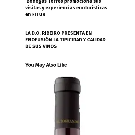
entradas
Bodegas Torres promociona sus
visitas y experiencias enoturísticas
en FITUR
NEXT POST
LA D.O. RIBEIRO PRESENTA EN
ENOFUSIÓN LA TIPICIDAD Y CALIDAD
DE SUS VINOS
You May Also Like