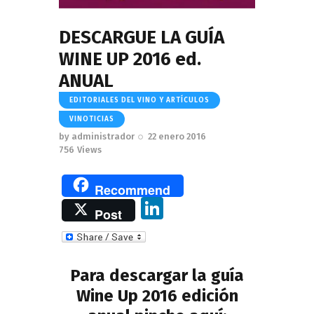
DESCARGUE LA GUÍA
WINE UP 2016 ed.
ANUAL
EDITORIALES DEL VINO Y ARTÍCULOS
VINOTICIAS
by
administrador
22 enero 2016
756
Views
Recommend
Li
Post
n
k
e
Para descargar la guía
dI
Wine Up 2016 edición