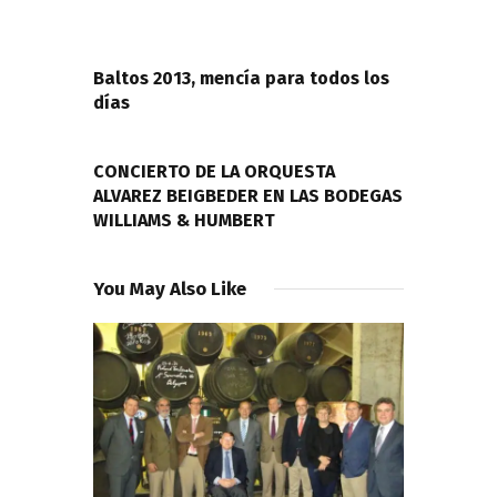
Navegación
de
PREVIOUS POST
entradas
Baltos 2013, mencía para todos los
días
NEXT POST
CONCIERTO DE LA ORQUESTA
ALVAREZ BEIGBEDER EN LAS BODEGAS
WILLIAMS & HUMBERT
You May Also Like