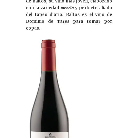
de Baltos, su vino más joven, elaborado
n
con la variedad
y perfecto aliado
mencía
del tapeo diario. Baltos es el vino de
Dominio de Tares para tomar por
copas.