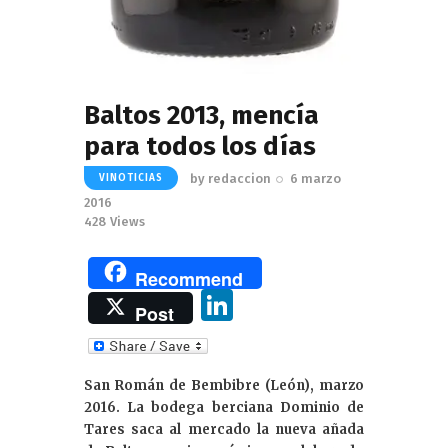
Baltos 2013, mencía
para todos los días
by
redaccion
6 marzo
VINOTICIAS
2016
428
Views
Recommend
Li
Post
n
k
San Román de Bembibre (León), marzo
e
2016. La bodega berciana Dominio de
dI
Tares saca al mercado la nueva añada