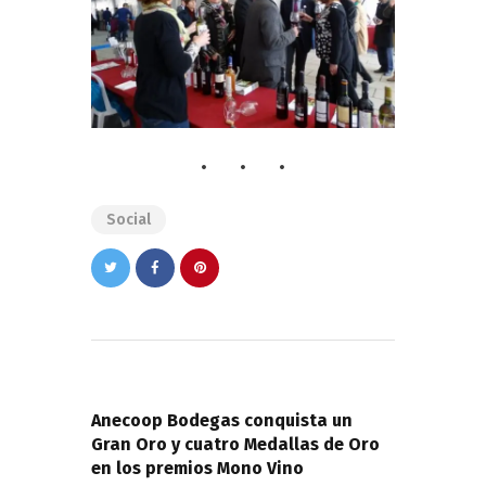
Social
Navegación
de
PREVIOUS POST
entradas
Anecoop Bodegas conquista un
Gran Oro y cuatro Medallas de Oro
en los premios Mono Vino