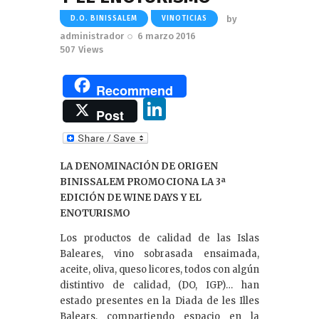
by
D.O. BINISSALEM
VINOTICIAS
administrador
6 marzo 2016
507
Views
Recommend
Li
Post
n
k
LA DENOMINACIÓN DE ORIGEN
e
BINISSALEM PROMOCIONA LA 3ª
dI
EDICIÓN DE WINE DAYS Y EL
ENOTURISMO
n
Los productos de calidad de las Islas
Baleares, vino sobrasada ensaimada,
aceite, oliva, queso licores, todos con algún
distintivo de calidad, (DO, IGP)… han
estado presentes en la Diada de les Illes
Balears, compartiendo espacio en la