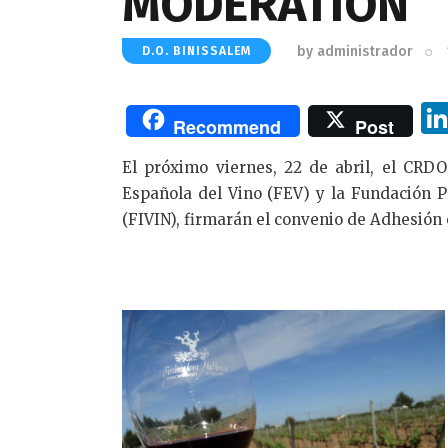
MODERATION”
by
administrador
D.O. BINISSALEM
Recommend
Post
El próximo viernes, 22 de abril, el CRDO
Española del Vino (FEV) y la Fundación Pr
(FIVIN), firmarán el convenio de Adhesió