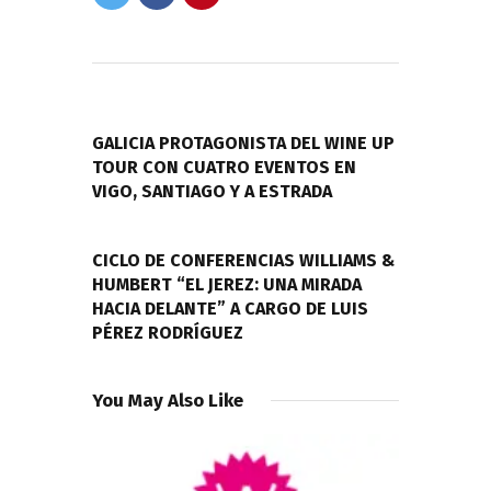
Navegación
de
PREVIOUS POST
entradas
GALICIA PROTAGONISTA DEL WINE UP
TOUR CON CUATRO EVENTOS EN
VIGO, SANTIAGO Y A ESTRADA
NEXT POST
CICLO DE CONFERENCIAS WILLIAMS &
HUMBERT “EL JEREZ: UNA MIRADA
HACIA DELANTE” A CARGO DE LUIS
PÉREZ RODRÍGUEZ
You May Also Like