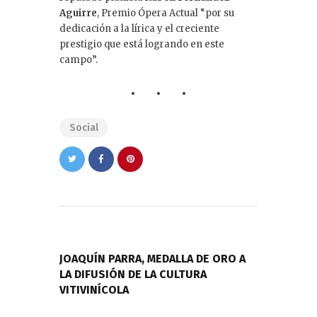
Aguirre
, Premio Ópera Actual “por su
dedicación a la lírica y el creciente
prestigio que está logrando en este
campo”.
Social
Navegación
de
PREVIOUS POST
entradas
JOAQUÍN PARRA, MEDALLA DE ORO A
LA DIFUSIÓN DE LA CULTURA
VITIVINÍCOLA
NEXT POST