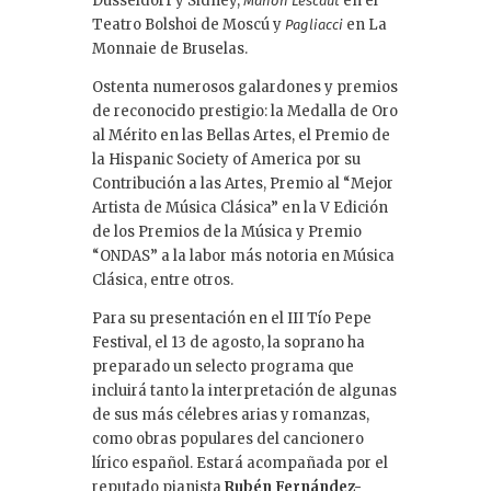
Düsseldorf y Sidney,
en el
Manon Lescaut
Teatro Bolshoi de Moscú y
en La
Pagliacci
Monnaie de Bruselas.
Ostenta numerosos galardones y premios
de reconocido prestigio: la Medalla de Oro
al Mérito en las Bellas Artes, el Premio de
la Hispanic Society of America por su
Contribución a las Artes, Premio al “Mejor
Artista de Música Clásica” en la V Edición
de los Premios de la Música y Premio
“ONDAS” a la labor más notoria en Música
Clásica, entre otros.
Para su presentación en el III Tío Pepe
Festival, el 13 de agosto, la soprano ha
preparado un selecto programa que
incluirá tanto la interpretación de algunas
de sus más célebres arias y romanzas,
como obras populares del cancionero
lírico español. Estará acompañada por el
reputado pianista
Rubén Fernández-