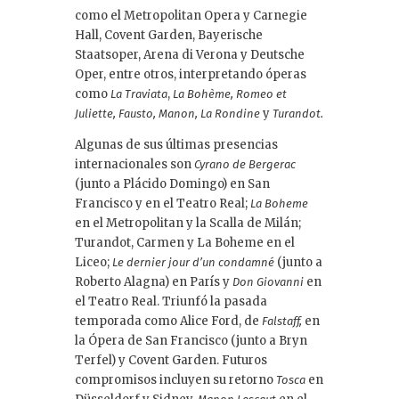
como el Metropolitan Opera y Carnegie
Hall, Covent Garden, Bayerische
Staatsoper, Arena di Verona y Deutsche
Oper, entre otros, interpretando óperas
como
,
La Traviata
La Bohème, Romeo et
y
Juliette, Fausto, Manon, La Rondine
Turandot.
Algunas de sus últimas presencias
internacionales son
Cyrano de Bergerac
(junto a Plácido Domingo) en San
Francisco y en el Teatro Real;
La Boheme
en el Metropolitan y la Scalla de Milán;
Turandot, Carmen y La Boheme en el
Liceo;
(junto a
Le dernier jour d’un condamné
Roberto Alagna) en París y
en
Don Giovanni
el Teatro Real. Triunfó la pasada
temporada como Alice Ford, de
en
Falstaff,
la Ópera de San Francisco (junto a Bryn
Terfel) y Covent Garden. Futuros
compromisos incluyen su retorno
en
Tosca