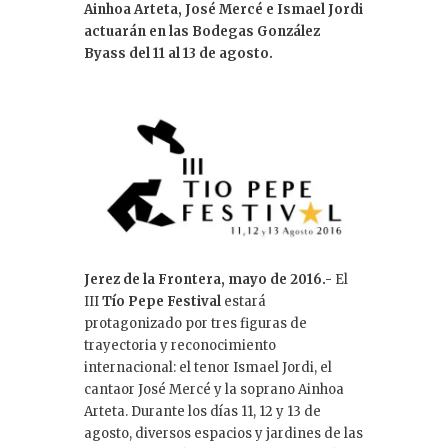
Ainhoa Arteta, José Mercé e Ismael Jordi
dI
actuarán en las Bodegas González
n
Byass del 11 al 13 de agosto.
Jerez de la Frontera, mayo de 2016.-
El
III
Tío Pepe Festival
estará
protagonizado por tres figuras de
trayectoria y reconocimiento
internacional: el tenor Ismael Jordi, el
cantaor José Mercé y la soprano Ainhoa
Arteta. Durante los días 11, 12 y 13 de
agosto, diversos espacios y jardines de las