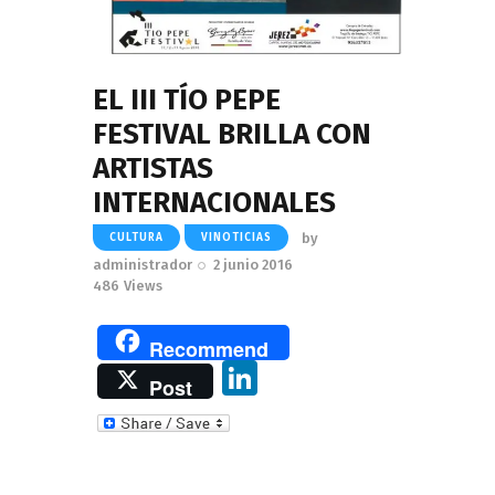
EL III TÍO PEPE
FESTIVAL BRILLA CON
ARTISTAS
INTERNACIONALES
by
CULTURA
VINOTICIAS
administrador
2 junio 2016
486
Views
Recommend
Li
Post
n
k
e