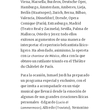
Viena, Marsella, Burdeos, Deutsche Oper,
Hamburgo, Ámsterdam, Amberes, Lieja,
Berlín (Staatsoper), Zurich, Berna, Bilbao,
Valencia, Düsseldorf, Dresde, Opera
Comique (París), Estrasburgo, Madrid
(Teatro Real y Zarzuela), Sevilla, Palma de
Mallorca, Oviedo y Jerez: todo ellos
exitosos argumentos de una manera de
interpretar el repertorio belcantista lírico-
ligero. Ha abordado, asimismo, la opereta
con
, obra con la que
Le chanteur de México
obtuvo un rutilante triunfo en el Théâtre
du Châtelet de París.
Para la ocasión, Ismael Jordi ha preparado
un programa especial y exclusivo, con el
que invita a acompañarle en un viaje
musical que llevará desde la emoción de
algunas de sus grandes creaciones líricas
personales -Edgardo (
Lucia di
Alfredo (
), Nemorino
Lammermoor),
Traviata