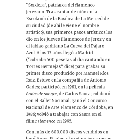
“Sordera”, patriarca del flamenco
jerezano. Tras cantar de niño en la
Escolanía de la Basílica de La Merced de
su ciudad (de ahí le viene el nombre
artístico), sus primeros pasos artísticos los
dio en los Jueves Flamencos de Jerez y en
el tablao gaditano La Cueva del Pájaro
Azul. A los 13 años llegó a Madrid
(“cobraba 500 pesetas al día cantando en
Torres Bermejas”, dice) para grabar su
primer disco producido por Manuel Ríos
Ruiz. Estuvo en la compañía de Antonio
Gades; participó, en 1981, en la película
, de Carlos Saura; colaboró
Bodas
de sangre
con el Ballet Nacional; ganó el Concurso
Nacional de Arte Flamenco de Córdoba, en
1986; volvió a trabajar con Saura en el
filme
en 1995.
Flamenco
Con más de 600.000 discos vendidos en
los últimos 15 años, el cantaor jerezano es