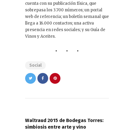
cuenta con su publicación física, que
sobrepasa los 3.700 números; un portal
web de referencia; un boletín semanal que
llega a 16.000 contactos; una activa
presencia en redes sociales; y su Guía de
Vinos y Aceites.
Social
Navegación
de
PREVIOUS POST
entradas
Waltraud 2015 de Bodegas Torres:
simbiosis entre arte y vino