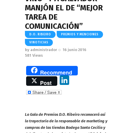
MANJÓN EL DE “MEJOR
TAREA DE
COMUNICACIÓN”
D.O. RIBEIRO
PREMIOS Y MENCIONES
VINOTICIAS
by
administrador
16 junio 2016
581
Views
Recommend
Li
Post
n
k
e
La Gala de Premios D.O. Ribeiro reconocerá así
dI
la trayectoria de la responsable de marketing y
n
compras de las tiendas Bodega Santa Cecilia y