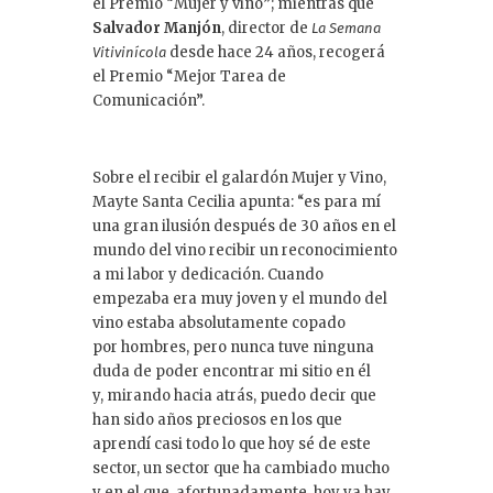
el Premio “Mujer y vino”; mientras que
Salvador Manjón
, director de
La Semana
desde hace 24 años, recogerá
Vitivinícola
el Premio “Mejor Tarea de
Comunicación”.
Sobre el recibir el galardón Mujer y Vino,
Mayte Santa Cecilia apunta: “es para mí
una gran ilusión después de 30 años en el
mundo del vino recibir un reconocimiento
a mi labor y dedicación. Cuando
empezaba era muy joven y el mundo del
vino estaba absolutamente copado
por hombres, pero nunca tuve ninguna
duda de poder encontrar mi sitio en él
y, mirando hacia atrás, puedo decir que
han sido años preciosos en los que
aprendí casi todo lo que hoy sé de este
sector, un sector que ha cambiado mucho
y en el que, afortunadamente, hoy ya hay