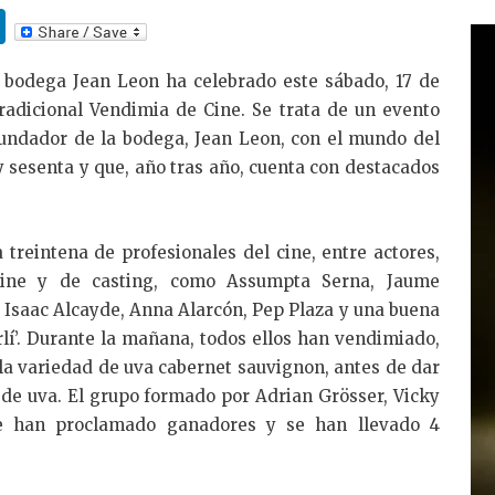
Li
n
a bodega Jean Leon ha celebrado este sábado, 17 de
k
radicional Vendimia de Cine. Se trata de un evento
e
fundador de la bodega, Jean Leon, con el mundo del
dI
y sesenta y que, año tras año, cuenta con destacados
n
 treintena de profesionales del cine, entre actores,
e cine y de casting, como Assumpta Serna, Jaume
, Isaac Alcayde, Anna Alarcón, Pep Plaza y una buena
rlí’. Durante la mañana, todos ellos han vendimiado,
 la variedad de uva cabernet sauvignon, antes de dar
 de uva. El grupo formado por Adrian Grösser, Vicky
e han proclamado ganadores y se han llevado 4