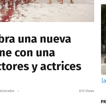
bra una nueva
ine con una
tores y actrices
nistrador
675
Views
PR