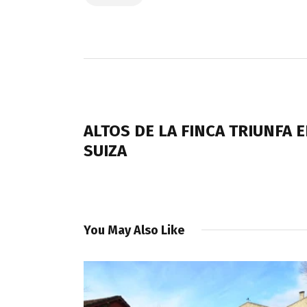
Navegación
de
PREVIOUS POST
entradas
ALTOS DE LA FINCA TRIUNFA 
SUIZA
You May Also Like