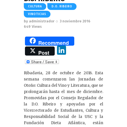
CULTURA
D.O. RIBEIRO
VINOTICIAS
by
administrador
3 noviembre 2016
649
Views
Recommend
Li
Post
n
k
Ribadavia, 28 de octubre de 2016. Esta
e
semana comenzaron las Jornadas de
dI
Otoño: Cultura del Vino y Literatura, que se
prolongarán hasta el mes de diciembre.
n
Promovidas por el Consejo Regulador de
la D.O. Ribeiro y apoyadas por el
Vicerrectorado de Estudiantes, Cultura y
Responsabilidad Social de la USC y la
Fundación Dieta Atlántica, están