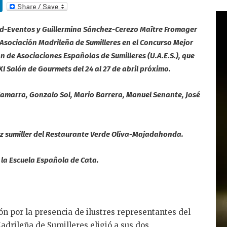
Li
n
rd-Eventos y
Guillermina Sánchez-Cerezo
Maître Fromager
k
a Asociación Madrileña de Sumilleres en el Concurso Mejor
e
n de Asociaciones Españolas de Sumilleres (U.A.E.S.), que
dI
I Salón de Gourmets del 24 al 27 de abril próximo.
n
Zamarra, Gonzalo Sol, Mario Barrera, Manuel Senante, José
z sumiller
del Restaurante Verde Oliva-Majadahonda.
 la Escuela Española de Cata.
n por la presencia de ilustres representantes del
drileña de Sumilleres eligió a sus dos