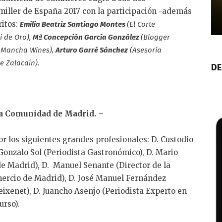
iller de España 2017 con la participación -además
ritos:
Emilia Beatriz Santiago Montes
(El Corte
i de Oro),
Mª Concepción García González
(Blogger
 Mancha Wines),
Arturo Garré Sánchez
(Asesoría
e Zalacaín).
DE
la Comunidad de Madrid. –
r los siguientes grandes profesionales: D. Custodio
Gonzalo Sol (Periodista Gastronómico), D. Mario
 de Madrid), D. Manuel Senante (Director de la
mercio de Madrid), D. José Manuel Fernández
ixenet), D. Juancho Asenjo (Periodista Experto en
urso).